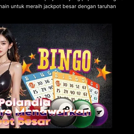
ain untuk meraih jackpot besar dengan taruhan