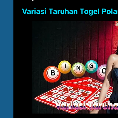
Variasi Taruhan Togel Pola