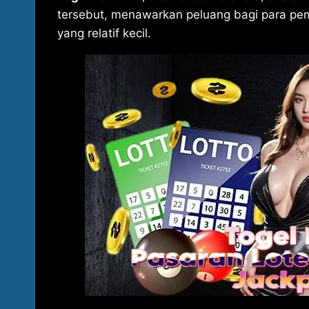
tersebut, menawarkan peluang bagi para pem
yang relatif kecil.