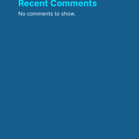
Recent Comments
No comments to show.