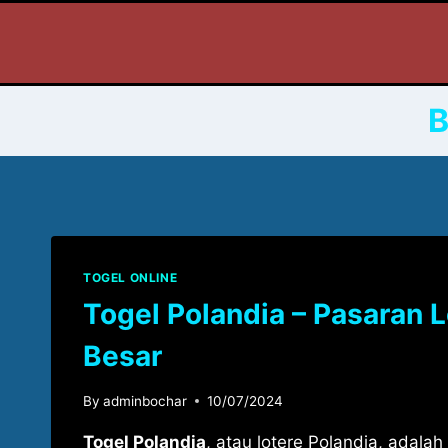
Skip
to
content
TOGEL ONLINE
Togel Polandia – Pasaran
Besar
By
adminbochar
10/07/2024
Togel Polandia
, atau lotere Polandia, adala