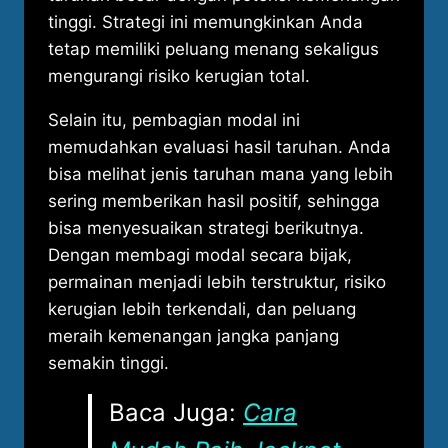
tinggi. Strategi ini memungkinkan Anda
tetap memiliki peluang menang sekaligus
mengurangi risiko kerugian total.
Selain itu, pembagian modal ini
memudahkan evaluasi hasil taruhan. Anda
bisa melihat jenis taruhan mana yang lebih
sering memberikan hasil positif, sehingga
bisa menyesuaikan strategi berikutnya.
Dengan membagi modal secara bijak,
permainan menjadi lebih terstruktur, risiko
kerugian lebih terkendali, dan peluang
meraih kemenangan jangka panjang
semakin tinggi.
Baca Juga:
Cara