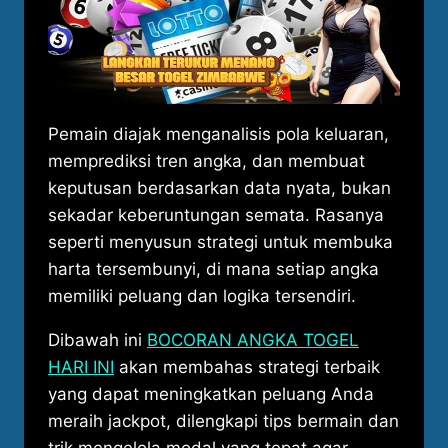
Pemain diajak menganalisis pola keluaran,
memprediksi tren angka, dan membuat
keputusan berdasarkan data nyata, bukan
sekadar keberuntungan semata. Rasanya
seperti menyusun strategi untuk membuka
harta tersembunyi, di mana setiap angka
memiliki peluang dan logika tersendiri.
Dibawah
ini
BOCORAN ANGKA TOGEL
HARI INI
akan
membahas
strategi
terbaik
yang
dapat
meningkatkan
peluang
Anda
meraih
jackpot,
dilengkapi
tips
bermain
dan