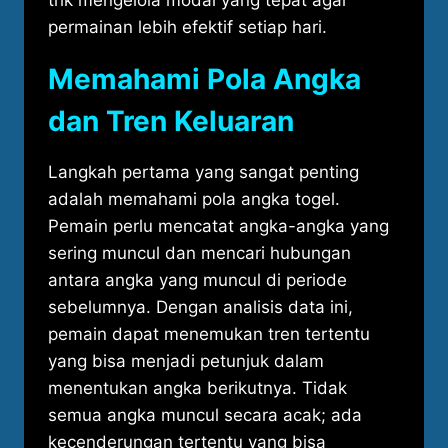
trik
mengelola
modal yang
tepat
agar
permainan
lebih
efektif setiap hari
.
Memahami Pola Angka
dan Tren Keluaran
Langkah pertama yang sangat penting
adalah memahami pola angka togel.
Pemain perlu mencatat angka-angka yang
sering muncul dan mencari hubungan
antara angka yang muncul di periode
sebelumnya. Dengan analisis data ini,
pemain dapat menemukan tren tertentu
yang bisa menjadi petunjuk dalam
menentukan angka berikutnya. Tidak
semua angka muncul secara acak; ada
kecenderungan tertentu yang bisa