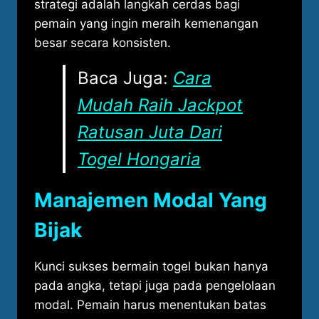
strategi adalah langkah cerdas bagi
pemain yang ingin meraih kemenangan
besar secara konsisten.
Baca Juga:
Cara
Mudah Raih Jackpot
Ratusan Juta Dari
Togel Hongaria
Manajemen Modal Yang
Bijak
Kunci sukses bermain togel bukan hanya
pada angka, tetapi juga pada pengelolaan
modal. Pemain harus menentukan batas