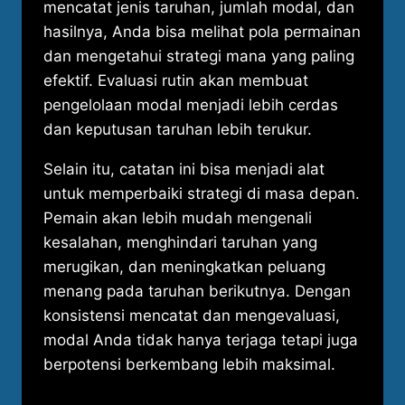
mencatat jenis taruhan, jumlah modal, dan
hasilnya, Anda bisa melihat pola permainan
dan mengetahui strategi mana yang paling
efektif. Evaluasi rutin akan membuat
pengelolaan modal menjadi lebih cerdas
dan keputusan taruhan lebih terukur.
Selain itu, catatan ini bisa menjadi alat
untuk memperbaiki strategi di masa depan.
Pemain akan lebih mudah mengenali
kesalahan, menghindari taruhan yang
merugikan, dan meningkatkan peluang
menang pada taruhan berikutnya. Dengan
konsistensi mencatat dan mengevaluasi,
modal Anda tidak hanya terjaga tetapi juga
berpotensi berkembang lebih maksimal.