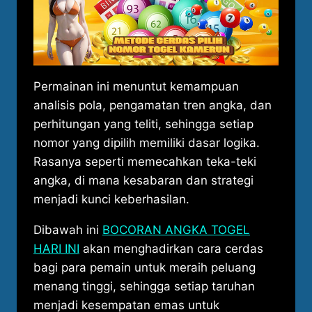
Permainan ini menuntut kemampuan
analisis pola, pengamatan tren angka, dan
perhitungan yang teliti, sehingga setiap
nomor yang dipilih memiliki dasar logika.
Rasanya seperti memecahkan teka-teki
angka, di mana kesabaran dan strategi
menjadi kunci keberhasilan.
Dibawah
ini
BOCORAN ANGKA TOGEL
HARI INI
akan
menghadirkan
cara
cerdas
bagi
para
pemain
untuk
meraih
peluang
menang
tinggi
,
sehingga
setiap
taruhan
menjadi
kesempatan
emas
untuk