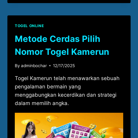
TOGEL ONLINE
Metode Cerdas Pilih
Nomor Togel Kamerun
By
adminbochar
12/17/2025
Togel Kamerun telah menawarkan sebuah
pengalaman bermain yang
menggabungkan kecerdikan dan strategi
dalam memilih angka.