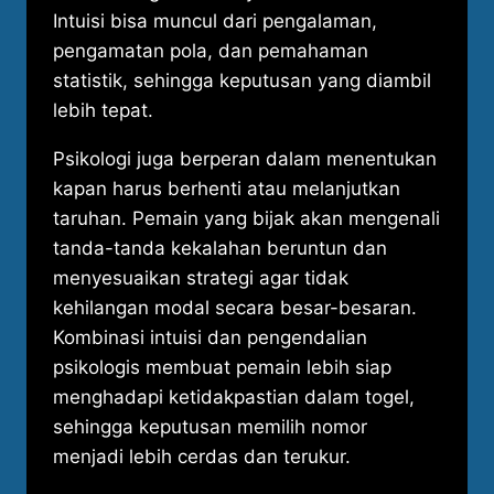
Intuisi bisa muncul dari pengalaman,
pengamatan pola, dan pemahaman
statistik, sehingga keputusan yang diambil
lebih tepat.
Psikologi juga berperan dalam menentukan
kapan harus berhenti atau melanjutkan
taruhan. Pemain yang bijak akan mengenali
tanda-tanda kekalahan beruntun dan
menyesuaikan strategi agar tidak
kehilangan modal secara besar-besaran.
Kombinasi intuisi dan pengendalian
psikologis membuat pemain lebih siap
menghadapi ketidakpastian dalam togel,
sehingga keputusan memilih nomor
menjadi lebih cerdas dan terukur.