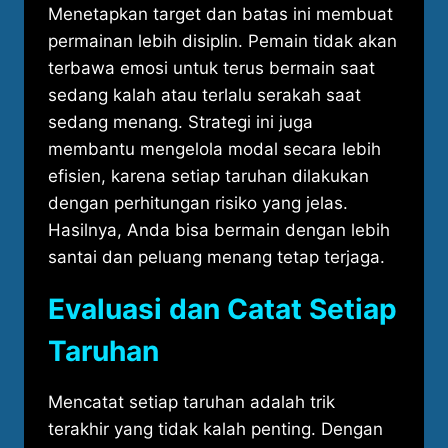
Menetapkan target dan batas ini membuat
permainan lebih disiplin. Pemain tidak akan
terbawa emosi untuk terus bermain saat
sedang kalah atau terlalu serakah saat
sedang menang. Strategi ini juga
membantu mengelola modal secara lebih
efisien, karena setiap taruhan dilakukan
dengan perhitungan risiko yang jelas.
Hasilnya, Anda bisa bermain dengan lebih
santai dan peluang menang tetap terjaga.
Evaluasi dan Catat Setiap
Taruhan
Mencatat setiap taruhan adalah trik
terakhir yang tidak kalah penting. Dengan