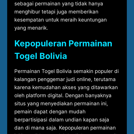
sebagai permainan yang tidak hanya
menghibur tetapi juga memberikan
kesempatan untuk meraih keuntungan
yang menarik.
Kepopuleran Permainan
Togel Bolivia
Permainan Togel Bolivia semakin populer di
kalangan penggemar judi online, terutama
karena kemudahan akses yang ditawarkan
oleh platform digital. Dengan banyaknya
situs yang menyediakan permainan ini,
pemain dapat dengan mudah
berpartisipasi dalam undian kapan saja
dan di mana saja. Kepopuleran permainan