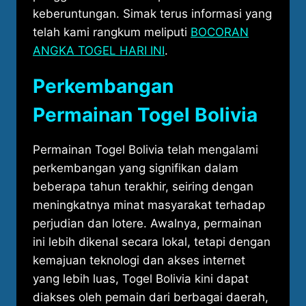
keberuntungan. Simak terus informasi yang
telah kami rangkum meliputi
BOCORAN
ANGKA TOGEL HARI INI
.
Perkembangan
Permainan Togel Bolivia
Permainan Togel Bolivia telah mengalami
perkembangan yang signifikan dalam
beberapa tahun terakhir, seiring dengan
meningkatnya minat masyarakat terhadap
perjudian dan lotere. Awalnya, permainan
ini lebih dikenal secara lokal, tetapi dengan
kemajuan teknologi dan akses internet
yang lebih luas, Togel Bolivia kini dapat
diakses oleh pemain dari berbagai daerah,