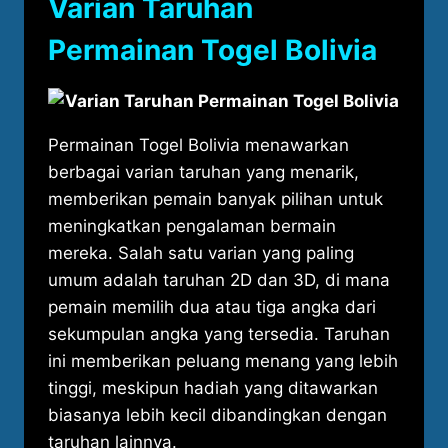
Varian Taruhan
Permainan Togel Bolivia
Permainan Togel Bolivia menawarkan
berbagai varian taruhan yang menarik,
memberikan pemain banyak pilihan untuk
meningkatkan pengalaman bermain
mereka. Salah satu varian yang paling
umum adalah taruhan 2D dan 3D, di mana
pemain memilih dua atau tiga angka dari
sekumpulan angka yang tersedia. Taruhan
ini memberikan peluang menang yang lebih
tinggi, meskipun hadiah yang ditawarkan
biasanya lebih kecil dibandingkan dengan
taruhan lainnya.