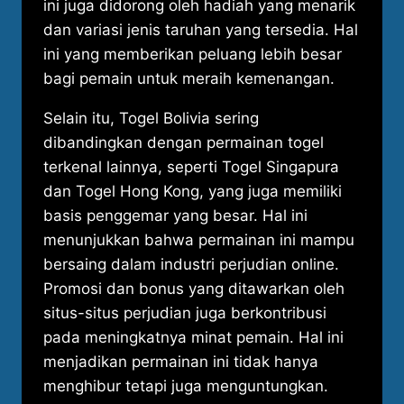
ini juga didorong oleh hadiah yang menarik
dan variasi jenis taruhan yang tersedia. Hal
ini yang memberikan peluang lebih besar
bagi pemain untuk meraih kemenangan.
Selain itu, Togel Bolivia sering
dibandingkan dengan permainan togel
terkenal lainnya, seperti Togel Singapura
dan Togel Hong Kong, yang juga memiliki
basis penggemar yang besar. Hal ini
menunjukkan bahwa permainan ini mampu
bersaing dalam industri perjudian online.
Promosi dan bonus yang ditawarkan oleh
situs-situs perjudian juga berkontribusi
pada meningkatnya minat pemain. Hal ini
menjadikan permainan ini tidak hanya
menghibur tetapi juga menguntungkan.