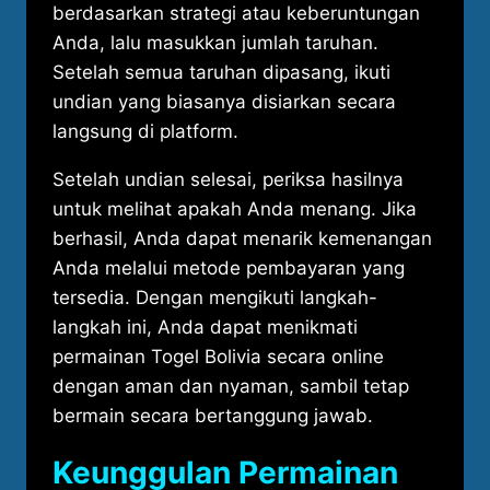
berdasarkan strategi atau keberuntungan
Anda, lalu masukkan jumlah taruhan.
Setelah semua taruhan dipasang, ikuti
undian yang biasanya disiarkan secara
langsung di platform.
Setelah undian selesai, periksa hasilnya
untuk melihat apakah Anda menang. Jika
berhasil, Anda dapat menarik kemenangan
Anda melalui metode pembayaran yang
tersedia. Dengan mengikuti langkah-
langkah ini, Anda dapat menikmati
permainan Togel Bolivia secara online
dengan aman dan nyaman, sambil tetap
bermain secara bertanggung jawab.
Keunggulan Permainan