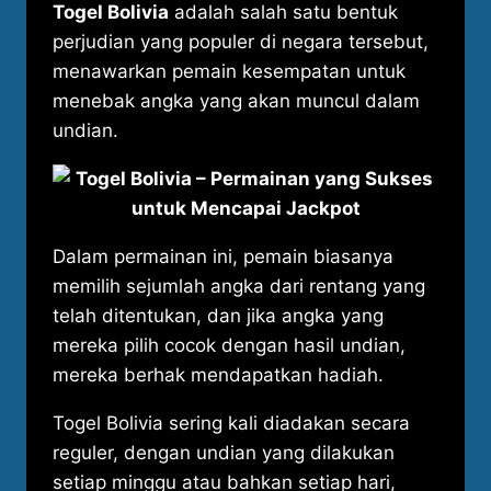
Togel Bolivia
adalah salah satu bentuk
perjudian yang populer di negara tersebut,
menawarkan pemain kesempatan untuk
menebak angka yang akan muncul dalam
undian.
Dalam permainan ini, pemain biasanya
memilih sejumlah angka dari rentang yang
telah ditentukan, dan jika angka yang
mereka pilih cocok dengan hasil undian,
mereka berhak mendapatkan hadiah.
Togel Bolivia sering kali diadakan secara
reguler, dengan undian yang dilakukan
setiap minggu atau bahkan setiap hari,