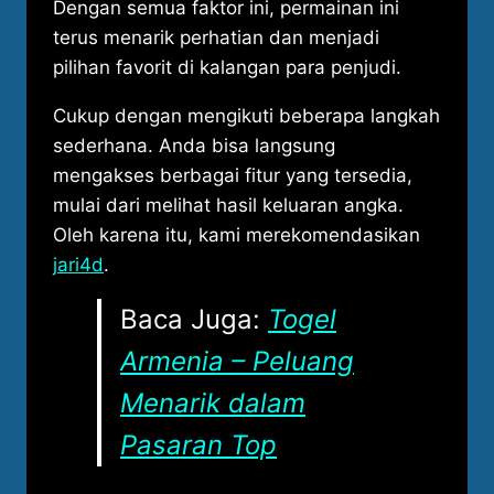
Dengan semua faktor ini, permainan ini
terus menarik perhatian dan menjadi
pilihan favorit di kalangan para penjudi.
Cukup dengan mengikuti beberapa langkah
sederhana. Anda bisa langsung
mengakses berbagai fitur yang tersedia,
mulai dari melihat hasil keluaran angka.
Oleh karena itu, kami merekomendasikan
jari4d
.
Baca Juga:
Togel
Armenia – Peluang
Menarik dalam
Pasaran Top