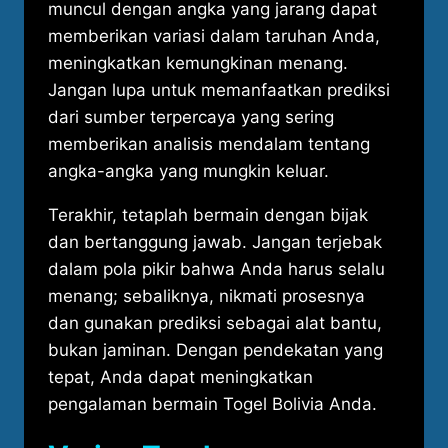
muncul dengan angka yang jarang dapat
memberikan variasi dalam taruhan Anda,
meningkatkan kemungkinan menang.
Jangan lupa untuk memanfaatkan prediksi
dari sumber terpercaya yang sering
memberikan analisis mendalam tentang
angka-angka yang mungkin keluar.
Terakhir, tetaplah bermain dengan bijak
dan bertanggung jawab. Jangan terjebak
dalam pola pikir bahwa Anda harus selalu
menang; sebaliknya, nikmati prosesnya
dan gunakan prediksi sebagai alat bantu,
bukan jaminan. Dengan pendekatan yang
tepat, Anda dapat meningkatkan
pengalaman bermain Togel Bolivia Anda.