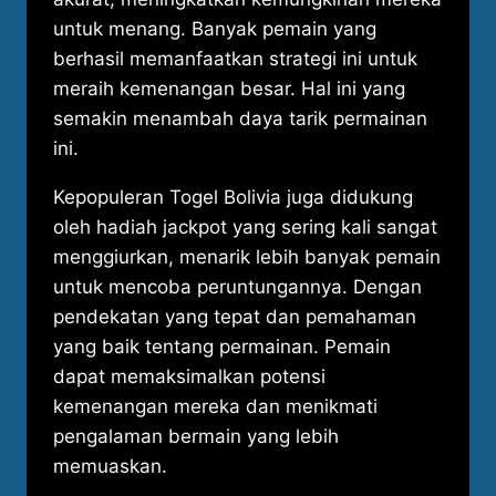
untuk menang. Banyak pemain yang
berhasil memanfaatkan strategi ini untuk
meraih kemenangan besar. Hal ini yang
semakin menambah daya tarik permainan
ini.
Kepopuleran Togel Bolivia juga didukung
oleh hadiah jackpot yang sering kali sangat
menggiurkan, menarik lebih banyak pemain
untuk mencoba peruntungannya. Dengan
pendekatan yang tepat dan pemahaman
yang baik tentang permainan. Pemain
dapat memaksimalkan potensi
kemenangan mereka dan menikmati
pengalaman bermain yang lebih
memuaskan.