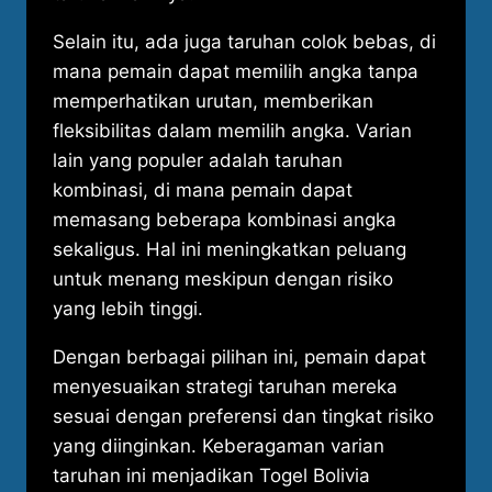
Selain itu, ada juga taruhan colok bebas, di
mana pemain dapat memilih angka tanpa
memperhatikan urutan, memberikan
fleksibilitas dalam memilih angka. Varian
lain yang populer adalah taruhan
kombinasi, di mana pemain dapat
memasang beberapa kombinasi angka
sekaligus. Hal ini meningkatkan peluang
untuk menang meskipun dengan risiko
yang lebih tinggi.
Dengan berbagai pilihan ini, pemain dapat
menyesuaikan strategi taruhan mereka
sesuai dengan preferensi dan tingkat risiko
yang diinginkan. Keberagaman varian
taruhan ini menjadikan Togel Bolivia