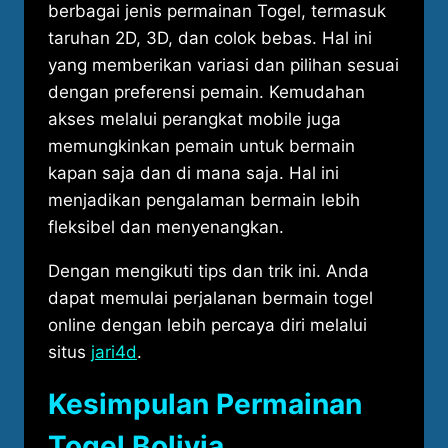
berbagai jenis permainan Togel, termasuk
taruhan 2D, 3D, dan colok bebas. Hal ini
yang memberikan variasi dan pilihan sesuai
dengan preferensi pemain. Kemudahan
akses melalui perangkat mobile juga
memungkinkan pemain untuk bermain
kapan saja dan di mana saja. Hal ini
menjadikan pengalaman bermain lebih
fleksibel dan menyenangkan.
Dengan mengikuti tips dan trik ini. Anda
dapat memulai perjalanan bermain togel
online dengan lebih percaya diri melalui
situs
jari4d
.
Kesimpulan Permainan
Togel Bolivia