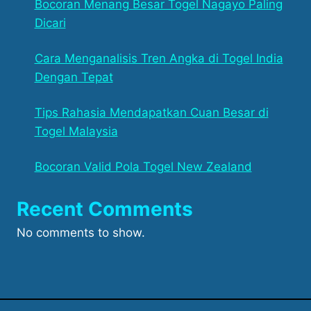
Bocoran Menang Besar Togel Nagayo Paling
Dicari
Cara Menganalisis Tren Angka di Togel India
Dengan Tepat
Tips Rahasia Mendapatkan Cuan Besar di
Togel Malaysia
Bocoran Valid Pola Togel New Zealand
Recent Comments
No comments to show.