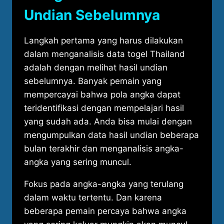
Undian Sebelumnya
Langkah pertama yang harus dilakukan
dalam menganalisis data togel Thailand
adalah dengan melihat hasil undian
sebelumnya. Banyak pemain yang
mempercayai bahwa pola angka dapat
teridentifikasi dengan mempelajari hasil
yang sudah ada. Anda bisa mulai dengan
mengumpulkan data hasil undian beberapa
bulan terakhir dan menganalisis angka-
angka yang sering muncul.
Fokus pada angka-angka yang terulang
dalam waktu tertentu. Dan karena
beberapa pemain percaya bahwa angka