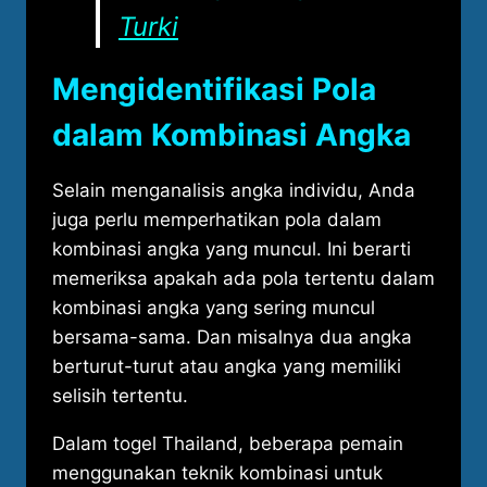
Turki
Mengidentifikasi Pola
dalam Kombinasi Angka
Selain menganalisis angka individu, Anda
juga perlu memperhatikan pola dalam
kombinasi angka yang muncul. Ini berarti
memeriksa apakah ada pola tertentu dalam
kombinasi angka yang sering muncul
bersama-sama. Dan misalnya dua angka
berturut-turut atau angka yang memiliki
selisih tertentu.
Dalam togel Thailand, beberapa pemain
menggunakan teknik kombinasi untuk