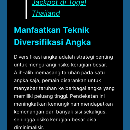
Jackpot di Togel
Thailand
Manfaatkan Teknik
Diversifikasi Angka
Diversifikasi angka adalah strategi penting
untuk mengurangi risiko kerugian besar.
Alih-alih memasang taruhan pada satu
angka saja, pemain disarankan untuk
menyebar taruhan ke berbagai angka yang
memiliki peluang tinggi. Pendekatan ini
meningkatkan kemungkinan mendapatkan
kemenangan dari banyak sisi sekaligus,
sehingga risiko kerugian besar bisa
diminimalisir.