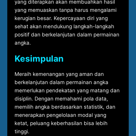
yang diterapkan akan membuahkan hasil
yang memuaskan tanpa harus mengalami
kerugian besar. Kepercayaan diri yang
sehat akan mendukung langkah-langkah
positif dan berkelanjutan dalam permainan
angka.
Kesimpulan
Meraih kemenangan yang aman dan
berkelanjutan dalam permainan angka
memerlukan pendekatan yang matang dan
disiplin. Dengan memahami pola data,
memilih angka berdasarkan statistik, dan
menerapkan pengelolaan modal yang
ketat, peluang keberhasilan bisa lebih
tinggi.