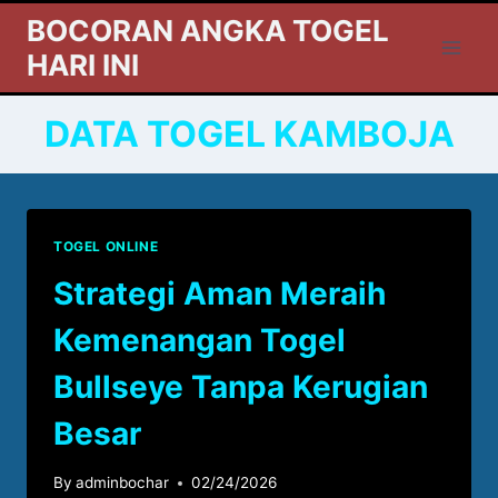
Skip
BOCORAN ANGKA TOGEL
to
HARI INI
content
DATA TOGEL KAMBOJA
TOGEL ONLINE
Strategi Aman Meraih
Kemenangan Togel
Bullseye Tanpa Kerugian
Besar
By
adminbochar
02/24/2026