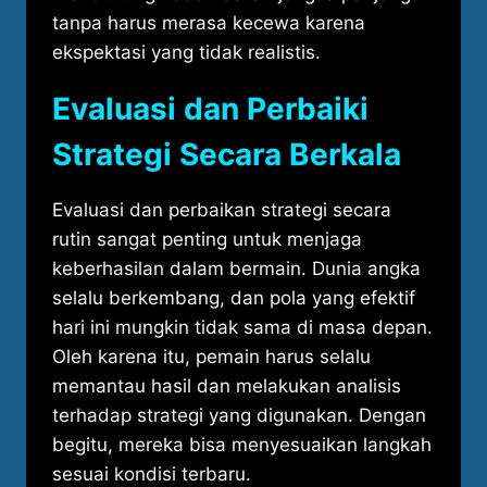
tanpa harus merasa kecewa karena
ekspektasi yang tidak realistis.
Evaluasi dan Perbaiki
Strategi Secara Berkala
Evaluasi dan perbaikan strategi secara
rutin sangat penting untuk menjaga
keberhasilan dalam bermain. Dunia angka
selalu berkembang, dan pola yang efektif
hari ini mungkin tidak sama di masa depan.
Oleh karena itu, pemain harus selalu
memantau hasil dan melakukan analisis
terhadap strategi yang digunakan. Dengan
begitu, mereka bisa menyesuaikan langkah
sesuai kondisi terbaru.