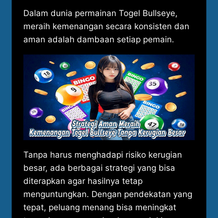
Dalam dunia permainan Togel Bullseye,
meraih kemenangan secara konsisten dan
aman adalah dambaan setiap pemain.
Tanpa harus menghadapi risiko kerugian
besar, ada berbagai strategi yang bisa
diterapkan agar hasilnya tetap
menguntungkan. Dengan pendekatan yang
tepat, peluang menang bisa meningkat