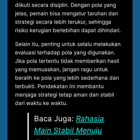
diikuti secara disiplin. Dengan pola yang
jelas, pemain bisa mengatur taruhan dan
strategi secara lebih terukur, sehingga
risiko kerugian berlebihan dapat dihindari.
Selain itu, penting untuk selalu melakukan
evaluasi terhadap pola yang digunakan.
Jika pola tertentu tidak memberikan hasil
yang memuaskan, jangan ragu untuk
beralih ke pola yang lebih sederhana dan
terbukti. Pendekatan ini membantu
menjaga strategi tetap aman dan stabil
dari waktu ke waktu.
Baca Juga:
Rahasia
Main Stabil Menuju