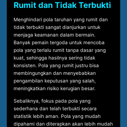
Rumit dan Tidak Terbukti
Menghindari pola taruhan yang rumit dan
tidak terbukti sangat dianjurkan untuk
menjaga keamanan dalam bermain.
Banyak pemain tergoda untuk mencoba
pola yang terlalu rumit tanpa dasar yang
kuat, sehingga hasilnya sering tidak
konsisten. Pola yang rumit justru bisa
membingungkan dan menyebabkan
pengambilan keputusan yang salah,
meningkatkan risiko kerugian besar.
Sebaliknya, fokus pada pola yang
sederhana dan telah terbukti secara
statistik lebih aman. Pola yang mudah
dipahami dan diterapkan akan lebih mudah