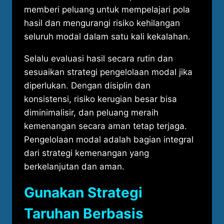
memberi peluang untuk mempelajari pola
hasil dan mengurangi risiko kehilangan
seluruh modal dalam satu kali kekalahan.
Selalu evaluasi hasil secara rutin dan
sesuaikan strategi pengelolaan modal jika
diperlukan. Dengan disiplin dan
konsistensi, risiko kerugian besar bisa
diminimalisir, dan peluang meraih
kemenangan secara aman tetap terjaga.
Pengelolaan modal adalah bagian integral
dari strategi kemenangan yang
berkelanjutan dan aman.
Gunakan Strategi
Taruhan Berbasis