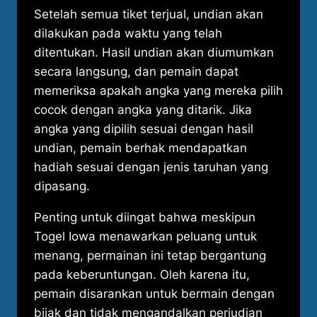
Setelah semua tiket terjual, undian akan
dilakukan pada waktu yang telah
ditentukan. Hasil undian akan diumumkan
secara langsung, dan pemain dapat
memeriksa apakah angka yang mereka pilih
cocok dengan angka yang ditarik. Jika
angka yang dipilih sesuai dengan hasil
undian, pemain berhak mendapatkan
hadiah sesuai dengan jenis taruhan yang
dipasang.
Penting untuk diingat bahwa meskipun
Togel Iowa menawarkan peluang untuk
menang, permainan ini tetap bergantung
pada keberuntungan. Oleh karena itu,
pemain disarankan untuk bermain dengan
bijak dan tidak mengandalkan perjudian