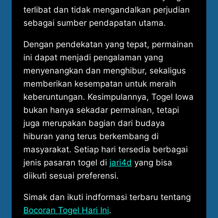
terlibat dan tidak mengandalkan perjudian
sebagai sumber pendapatan utama.
Dengan pendekatan yang tepat, permainan
ini dapat menjadi pengalaman yang
menyenangkan dan menghibur, sekaligus
memberikan kesempatan untuk meraih
keberuntungan. Kesimpulannya, Togel Iowa
bukan hanya sekadar permainan, tetapi
juga merupakan bagian dari budaya
hiburan yang terus berkembang di
masyarakat.
Setiap hari tersedia berbagai
jenis pasaran togel di
jari4d
yang bisa
diikuti sesuai preferensi.
Simak dan ikuti indformasi terbaru tentang
Bocoran Togel Hari Ini
.