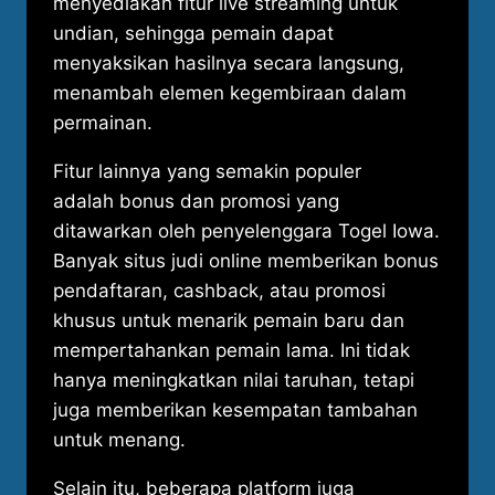
menyediakan fitur live streaming untuk
undian, sehingga pemain dapat
menyaksikan hasilnya secara langsung,
menambah elemen kegembiraan dalam
permainan.
Fitur lainnya yang semakin populer
adalah
bonus dan promosi
yang
ditawarkan oleh penyelenggara Togel Iowa.
Banyak situs judi online memberikan bonus
pendaftaran, cashback, atau promosi
khusus untuk menarik pemain baru dan
mempertahankan pemain lama. Ini tidak
hanya meningkatkan nilai taruhan, tetapi
juga memberikan kesempatan tambahan
untuk menang.
Selain itu, beberapa platform juga