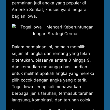
permainan judi angka yang populer di
Amerika Serikat, khususnya di negara
bagian Iowa.
Dalam permainan ini, pemain memilih
sejumlah angka dari rentang yang telah
ditentukan, biasanya antara 0 hingga 9,
dan kemudian menunggu hasil undian
untuk melihat apakah angka yang mereka
pilih cocok dengan angka yang ditarik.
Togel Iowa sering kali menawarkan
berbagai jenis taruhan, termasuk taruhan
langsung, kombinasi, dan taruhan colok.