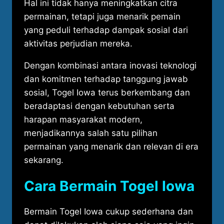
Hal ini tidak hanya meningkatkan citra
permainan, tetapi juga menarik pemain
yang peduli terhadap dampak sosial dari
aktivitas perjudian mereka.
Dengan kombinasi antara inovasi teknologi
dan komitmen terhadap tanggung jawab
sosial, Togel Iowa terus berkembang dan
beradaptasi dengan kebutuhan serta
harapan masyarakat modern,
menjadikannya salah satu pilihan
permainan yang menarik dan relevan di era
sekarang.
Cara Bermain Togel Iowa
Bermain Togel Iowa cukup sederhana dan