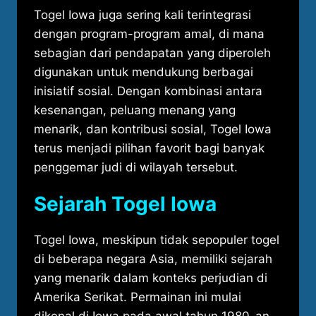
Togel Iowa juga sering kali terintegrasi
dengan program-program amal, di mana
sebagian dari pendapatan yang diperoleh
digunakan untuk mendukung berbagai
inisiatif sosial. Dengan kombinasi antara
kesenangan, peluang menang yang
menarik, dan kontribusi sosial, Togel Iowa
terus menjadi pilihan favorit bagi banyak
penggemar judi di wilayah tersebut.
Sejarah Togel Iowa
Togel Iowa, meskipun tidak sepopuler togel
di beberapa negara Asia, memiliki sejarah
yang menarik dalam konteks perjudian di
Amerika Serikat. Permainan ini mulai