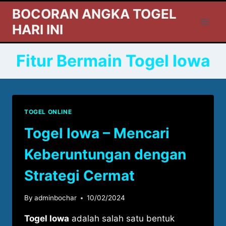
Skip
BOCORAN ANGKA TOGEL
to
HARI INI
content
Fitur Bermain Togel Iowa
TOGEL ONLINE
Togel Iowa – Mencari
Keberuntungan dengan
Strategi Cermat
By
adminbochar
10/02/2024
Togel Iowa
adalah salah satu bentuk