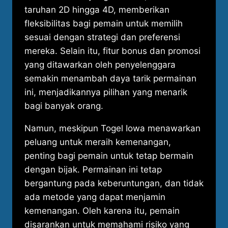
taruhan 2D hingga 4D, memberikan
fleksibilitas bagi pemain untuk memilih
sesuai dengan strategi dan preferensi
mereka. Selain itu, fitur bonus dan promosi
yang ditawarkan oleh penyelenggara
semakin menambah daya tarik permainan
ini, menjadikannya pilihan yang menarik
bagi banyak orang.
Namun, meskipun Togel Iowa menawarkan
peluang untuk meraih kemenangan,
penting bagi pemain untuk tetap bermain
dengan bijak. Permainan ini tetap
bergantung pada keberuntungan, dan tidak
ada metode yang dapat menjamin
kemenangan. Oleh karena itu, pemain
disarankan untuk memahami risiko yang