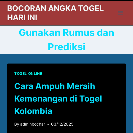
Skip
BOCORAN ANGKA TOGEL
to
HARI INI
content
Gunakan Rumus dan
Prediksi
TOGEL ONLINE
Cara Ampuh Meraih
Kemenangan di Togel
Kolombia
By
adminbochar
03/12/2025