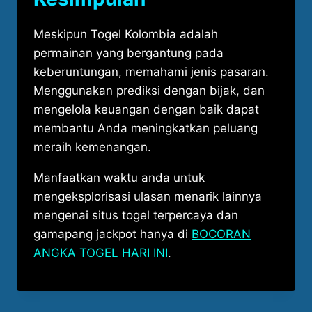
Meskipun Togel Kolombia adalah
permainan yang bergantung pada
keberuntungan, memahami jenis pasaran.
Menggunakan prediksi dengan bijak, dan
mengelola keuangan dengan baik dapat
membantu Anda meningkatkan peluang
meraih kemenangan.
Manfaatkan waktu anda untuk
mengeksplorisasi ulasan menarik lainnya
mengenai situs togel terpercaya dan
gamapang jackpot hanya di
BOCORAN
ANGKA TOGEL HARI INI
.