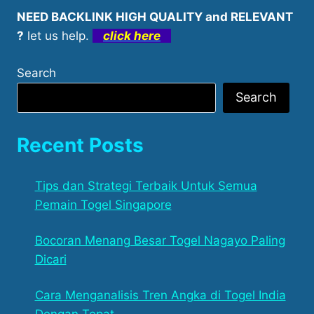
NEED BACKLINK HIGH QUALITY and RELEVANT
?
let us help.
click here
Search
Search
Recent Posts
Tips dan Strategi Terbaik Untuk Semua
Pemain Togel Singapore
Bocoran Menang Besar Togel Nagayo Paling
Dicari
Cara Menganalisis Tren Angka di Togel India