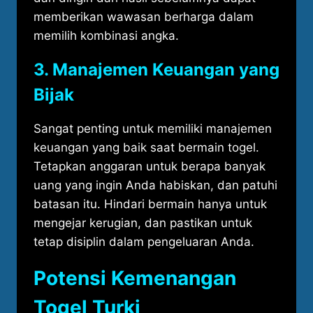
memberikan wawasan berharga dalam
memilih kombinasi angka.
3. Manajemen Keuangan yang
Bijak
Sangat penting untuk memiliki manajemen
keuangan yang baik saat bermain togel.
Tetapkan anggaran untuk berapa banyak
uang yang ingin Anda habiskan, dan patuhi
batasan itu. Hindari bermain hanya untuk
mengejar kerugian, dan pastikan untuk
tetap disiplin dalam pengeluaran Anda.
Potensi Kemenangan
Togel Turki