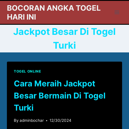
Skip
BOCORAN ANGKA TOGEL
to
HARI INI
content
Jackpot Besar Di Togel
Turki
TOGEL ONLINE
Cara Meraih Jackpot
Besar Bermain Di Togel
Turki
By
adminbochar
12/30/2024