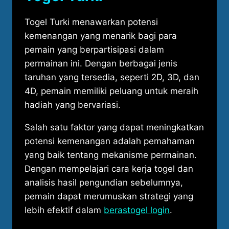
Togel Turki menawarkan potensi
kemenangan yang menarik bagi para
pemain yang berpartisipasi dalam
permainan ini. Dengan berbagai jenis
taruhan yang tersedia, seperti 2D, 3D, dan
4D, pemain memiliki peluang untuk meraih
hadiah yang bervariasi.
Salah satu faktor yang dapat meningkatkan
potensi kemenangan adalah pemahaman
yang baik tentang mekanisme permainan.
Dengan mempelajari cara kerja togel dan
analisis hasil pengundian sebelumnya,
pemain dapat merumuskan strategi yang
lebih efektif dalam
berastogel login
.