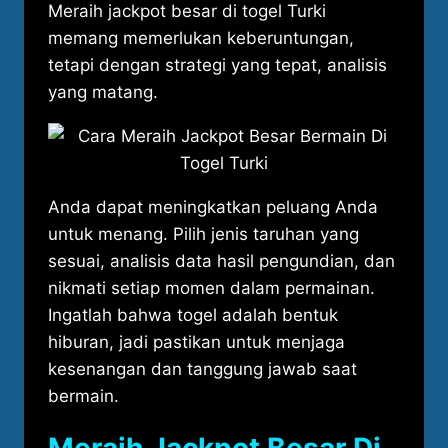
Meraih jackpot besar di togel Turki
memang memerlukan keberuntungan,
tetapi dengan strategi yang tepat, analisis
yang matang.
Anda dapat meningkatkan peluang Anda
untuk menang. Pilih jenis taruhan yang
sesuai, analisis data hasil pengundian, dan
nikmati setiap momen dalam permainan.
Ingatlah bahwa togel adalah bentuk
hiburan, jadi pastikan untuk menjaga
kesenangan dan tanggung jawab saat
bermain.