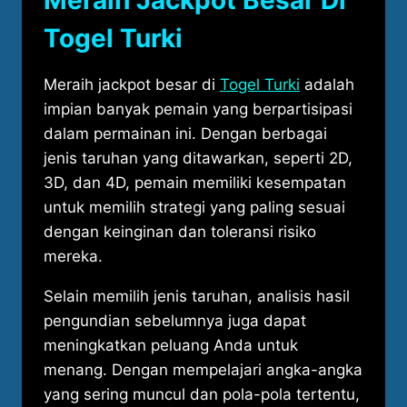
Meraih Jackpot Besar Di
Togel Turki
Meraih jackpot besar di
Togel Turki
adalah
impian banyak pemain yang berpartisipasi
dalam permainan ini. Dengan berbagai
jenis taruhan yang ditawarkan, seperti 2D,
3D, dan 4D, pemain memiliki kesempatan
untuk memilih strategi yang paling sesuai
dengan keinginan dan toleransi risiko
mereka.
Selain memilih jenis taruhan, analisis hasil
pengundian sebelumnya juga dapat
meningkatkan peluang Anda untuk
menang. Dengan mempelajari angka-angka
yang sering muncul dan pola-pola tertentu,