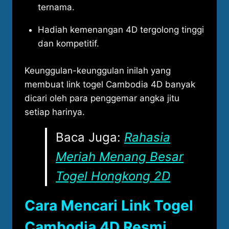
ternama.
Hadiah kemenangan 4D tergolong tinggi
dan kompetitif.
Keunggulan-keunggulan inilah yang
membuat link togel Cambodia 4D banyak
dicari oleh para penggemar angka jitu
setiap harinya.
Baca Juga:
Rahasia
Meriah Menang Besar
Togel Hongkong 2D
Cara Mencari Link Togel
Cambodia 4D Resmi