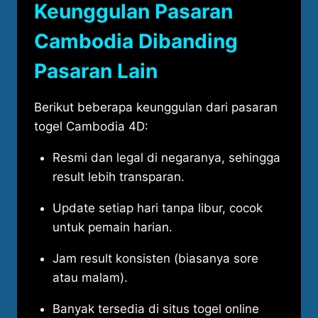
Keunggulan Pasaran
Cambodia Dibanding
Pasaran Lain
Berikut beberapa keunggulan dari pasaran
togel Cambodia 4D:
Resmi dan legal di negaranya, sehingga
result lebih transparan.
Update setiap hari tanpa libur, cocok
untuk pemain harian.
Jam result konsisten (biasanya sore
atau malam).
Banyak tersedia di situs togel online