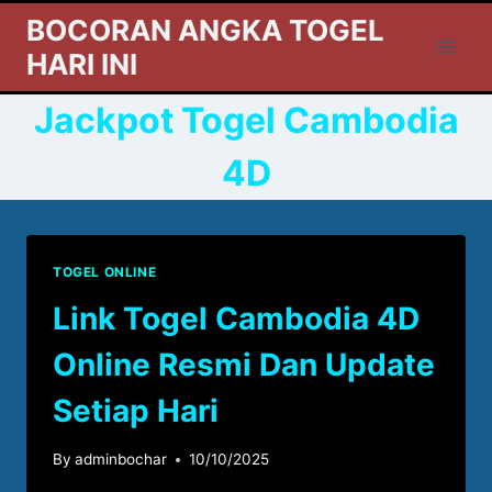
Skip
BOCORAN ANGKA TOGEL
to
HARI INI
content
Jackpot Togel Cambodia
4D
TOGEL ONLINE
Link Togel Cambodia 4D
Online Resmi Dan Update
Setiap Hari
By
adminbochar
10/10/2025