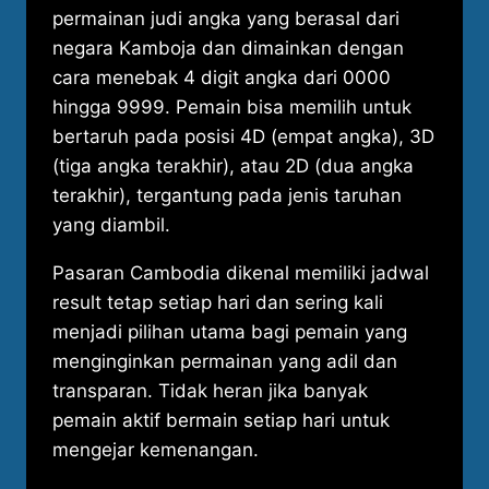
permainan judi angka yang berasal dari
negara Kamboja dan dimainkan dengan
cara menebak 4 digit angka dari 0000
hingga 9999. Pemain bisa memilih untuk
bertaruh pada posisi 4D (empat angka), 3D
(tiga angka terakhir), atau 2D (dua angka
terakhir), tergantung pada jenis taruhan
yang diambil.
Pasaran Cambodia dikenal memiliki jadwal
result tetap setiap hari dan sering kali
menjadi pilihan utama bagi pemain yang
menginginkan permainan yang adil dan
transparan. Tidak heran jika banyak
pemain aktif bermain setiap hari untuk
mengejar kemenangan.