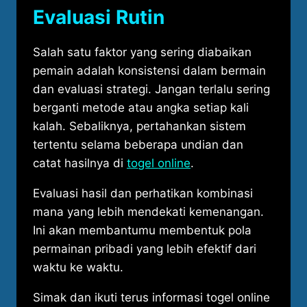
Evaluasi Rutin
Salah satu faktor yang sering diabaikan
pemain adalah konsistensi dalam bermain
dan evaluasi strategi. Jangan terlalu sering
berganti metode atau angka setiap kali
kalah. Sebaliknya, pertahankan sistem
tertentu selama beberapa undian dan
catat hasilnya di
togel online
.
Evaluasi hasil dan perhatikan kombinasi
mana yang lebih mendekati kemenangan.
Ini akan membantumu membentuk pola
permainan pribadi yang lebih efektif dari
waktu ke waktu.
Simak dan ikuti terus informasi togel online