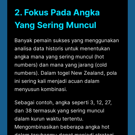
2. Fokus Pada Angka
Yang Sering Muncul
Banyak pemain sukses yang menggunakan
analisa data historis untuk menentukan
angka mana yang sering muncul (hot
numbers) dan mana yang jarang (cold
numbers). Dalam togel New Zealand, pola
ini sering kali menjadi acuan dalam
menyusun kombinasi.
Sebagai contoh, angka seperti 3, 12, 27,
dan 38 termasuk yang sering muncul
dalam kurun waktu tertentu.
Mengombinasikan beberapa angka hot