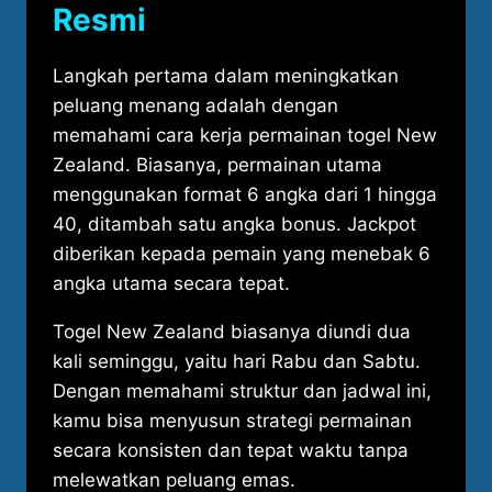
Resmi
Langkah pertama dalam meningkatkan
peluang menang adalah dengan
memahami cara kerja permainan togel New
Zealand. Biasanya, permainan utama
menggunakan format 6 angka dari 1 hingga
40, ditambah satu angka bonus. Jackpot
diberikan kepada pemain yang menebak 6
angka utama secara tepat.
Togel New Zealand biasanya diundi dua
kali seminggu, yaitu hari Rabu dan Sabtu.
Dengan memahami struktur dan jadwal ini,
kamu bisa menyusun strategi permainan
secara konsisten dan tepat waktu tanpa
melewatkan peluang emas.