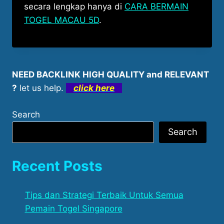
secara lengkap hanya di
CARA BERMAIN
TOGEL MACAU 5D
.
NEED BACKLINK HIGH QUALITY and RELEVANT
?
let us help.
click here
Search
Search
Recent Posts
Tips dan Strategi Terbaik Untuk Semua
Pemain Togel Singapore