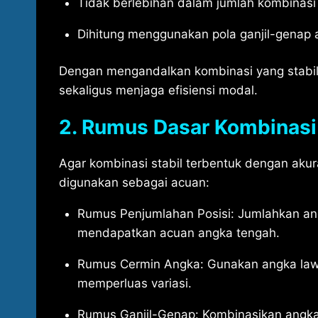
Tidak berlebihan dalam jumlah kombinasi 
Dihitung menggunakan pola ganjil-genap a
Dengan mengandalkan kombinasi yang stabi
sekaligus menjaga efisiensi modal.
2. Rumus Dasar Kombinasi
Agar kombinasi stabil terbentuk dengan akur
digunakan sebagai acuan:
Rumus Penjumlahan Posisi: Jumlahkan angk
mendapatkan acuan angka tengah.
Rumus Cermin Angka: Gunakan angka lawan
memperluas variasi.
Rumus Ganjil-Genap: Kombinasikan angka 