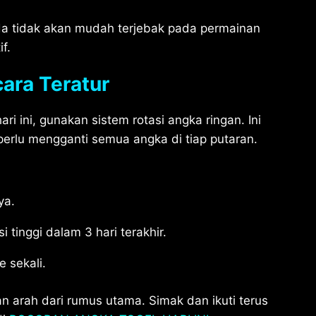
da tidak akan mudah terjebak pada permainan
f.
cara Teratur
ri ini, gunakan sistem rotasi angka ringan. Ini
rlu mengganti semua angka di tiap putaran.
ya.
 tinggi dalam 3 hari terakhir.
 sekali.
n arah dari rumus utama. Simak dan ikuti terus