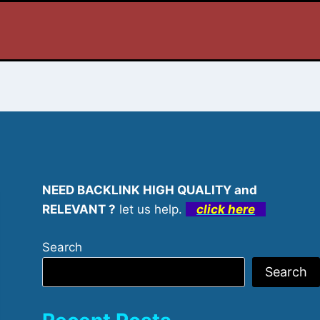
NEED BACKLINK HIGH QUALITY and
RELEVANT ?
let us help.
click here
Search
Search