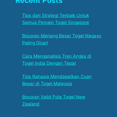
Recent Posts
Tips dan Strategi Terbaik Untuk
Semua Pemain Togel Singapore
Bocoran Menang Besar Togel Nagayo
Paling Dicari
Cara Menganalisis Tren Angka di
Togel India Dengan Tepat
Tips Rahasia Mendapatkan Cuan
Besar di Togel Malaysia
Bocoran Valid Pola Togel New
Zealand