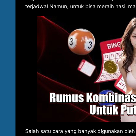
terjadwal Namun, untuk bisa meraih hasil mak
Salah satu cara yang banyak digunakan ol