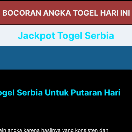
BOCORAN ANGKA TOGEL HARI INI
Jackpot Togel Serbia
gel Serbia Untuk Putaran Hari
ain angka karena hasilnya yang konsisten dan