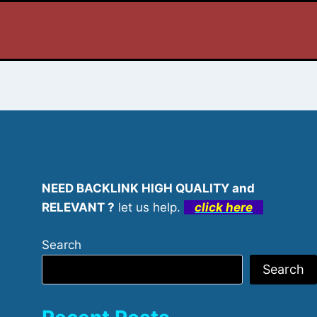
NEED BACKLINK HIGH QUALITY and
RELEVANT ?
let us help.
click here
Search
Search