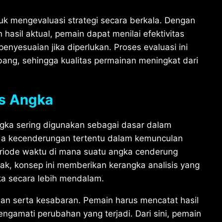
uk mengevaluasi strategi secara berkala. Dengan
asil aktual, pemain dapat menilai efektivitas
yesuaian jika diperlukan. Proses evaluasi ini
ang, sehingga kualitas permainan meningkat dari
us Angka
ngka sering digunakan sebagai dasar dalam
ada kecenderungan tertentu dalam kemunculan
riode waktu di mana suatu angka cenderung
lak, konsep ini memberikan kerangka analisis yang
 secara lebih mendalam.
tian serta kesabaran. Pemain harus mencatat hasil
gamati perubahan yang terjadi. Dari sini, pemain