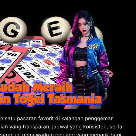
h satu pasaran favorit di kalangan penggemar
ian yang transparan, jadwal yang konsisten, serta
Pasaran ini menawarkan peluang yang menarik bagi