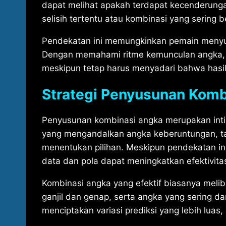
dapat melihat apakah terdapat kecenderunga
selisih tertentu atau kombinasi yang sering 
Pendekatan ini memungkinkan pemain menyus
Dengan memahami ritme kemunculan angka, p
meskipun tetap harus menyadari bahwa hasil a
Strategi Penyusunan Komb
Penyusunan kombinasi angka merupakan inti
yang mengandalkan angka keberuntungan, tan
menentukan pilihan. Meskipun pendekatan in
data dan pola dapat meningkatkan efektivitas
Kombinasi angka yang efektif biasanya meli
ganjil dan genap, serta angka yang sering d
menciptakan variasi prediksi yang lebih luas