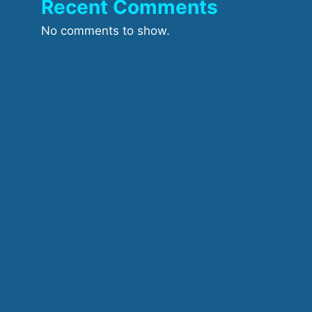
Recent Comments
No comments to show.