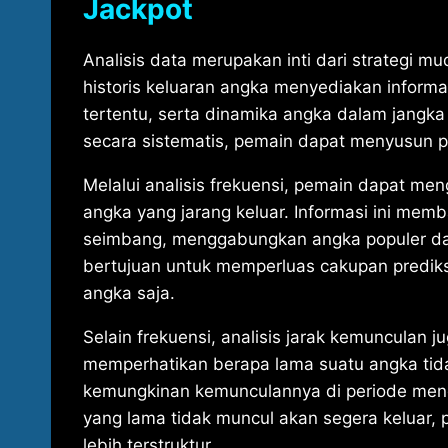
Jackpot
Analisis data merupakan inti dari strategi m
historis keluaran angka menyediakan inform
tertentu, serta dinamika angka dalam jangka
secara sistematis, pemain dapat menyusun pre
Melalui analisis frekuensi, pemain dapat me
angka yang jarang keluar. Informasi ini me
seimbang, menggabungkan angka populer dan 
bertujuan untuk memperluas cakupan prediks
angka saja.
Selain frekuensi, analisis jarak kemunculan 
memperhatikan berapa lama suatu angka tid
kemungkinan kemunculannya di periode men
yang lama tidak muncul akan segera keluar, 
lebih terstruktur.