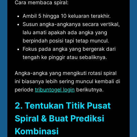
Cara membaca spiral:
Ambil 5 hingga 10 keluaran terakhir.
Susun angka-angkanya secara vertikal,
lalu amati apakah ada angka yang
berpindah posisi tapi tetap muncul.
Fokus pada angka yang bergerak dari
tengah ke pinggir atau sebaliknya.
Angka-angka yang mengikuti rotasi spiral
ini biasanya lebih sering muncul kembali di
periode
tribuntogel login
berikutnya.
2. Tentukan Titik Pusat
Spiral & Buat Prediksi
Kombinasi