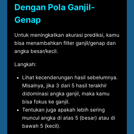
Dengan Pola Ganjil-
Genap
Untuk meningkatkan akurasi prediksi, kamu
bisa menambahkan filter ganjil/genap dan
angka besar/kecil.
Langkah:
Lihat kecenderungan hasil sebelumnya.
Misalnya, jika 3 dari 5 hasil terakhir
didominasi angka ganjil, maka kamu
bisa fokus ke ganjil.
Tentukan juga apakah lebih sering
muncul angka di atas 5 (besar) atau di
bawah 5 (kecil).