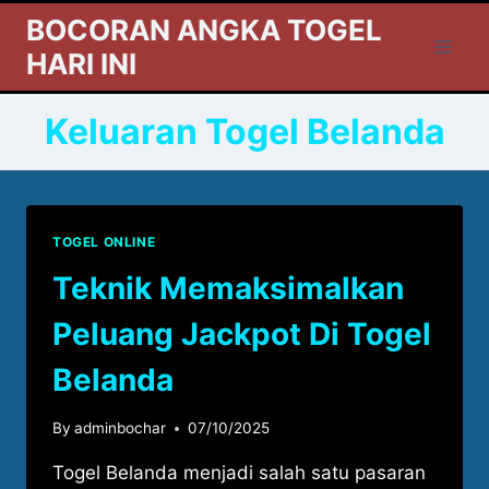
Skip
BOCORAN ANGKA TOGEL
to
HARI INI
content
Keluaran Togel Belanda
TOGEL ONLINE
Teknik Memaksimalkan
Peluang Jackpot Di Togel
Belanda
By
adminbochar
07/10/2025
Togel Belanda menjadi salah satu pasaran