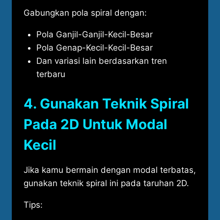
Gabungkan pola spiral dengan:
Pola Ganjil-Ganjil-Kecil-Besar
Pola Genap-Kecil-Kecil-Besar
Dan variasi lain berdasarkan tren
terbaru
4. Gunakan Teknik Spiral
Pada 2D Untuk Modal
Kecil
Jika kamu bermain dengan modal terbatas,
gunakan teknik spiral ini pada taruhan 2D.
Tips: