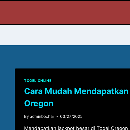
Skip
to
content
TOGEL ONLINE
Cara Mudah Mendapatkan J
Oregon
By
adminbochar
03/27/2025
Mendapatkan jackpot besar di Togel Oregon 