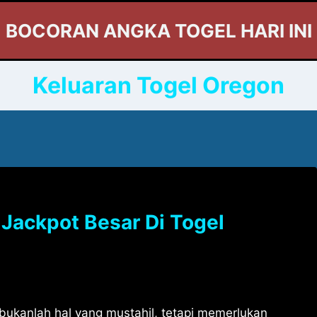
BOCORAN ANGKA TOGEL HARI INI
Keluaran Togel Oregon
ackpot Besar Di Togel
bukanlah hal yang mustahil, tetapi memerlukan