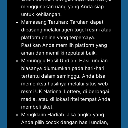
menggunakan uang yang Anda siap
untuk kehilangan.
Memasang Taruhan: Taruhan dapat
dipasang melalui agen togel resmi atau
platform online yang terpercaya.
Pastikan Anda memilih platform yang
aman dan memiliki reputasi baik.
Menunggu Hasil Undian: Hasil undian
biasanya diumumkan pada hari-hari
tertentu dalam seminggu. Anda bisa
memeriksa hasilnya melalui situs web
resmi UK National Lottery, di berbagai
media, atau di lokasi ritel tempat Anda
membeli tiket.
Mengklaim Hadiah: Jika angka yang
Anda pilih cocok dengan hasil undian,