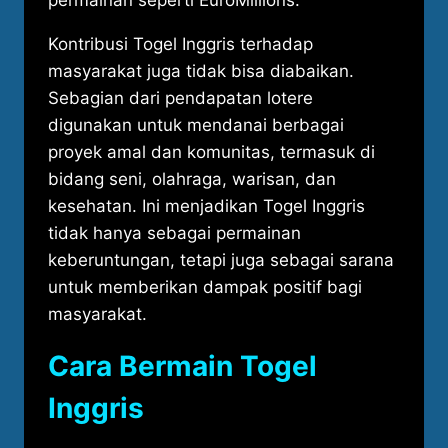
permainan seperti EuroMillions.
Kontribusi Togel Inggris terhadap
masyarakat juga tidak bisa diabaikan.
Sebagian dari pendapatan lotere
digunakan untuk mendanai berbagai
proyek amal dan komunitas, termasuk di
bidang seni, olahraga, warisan, dan
kesehatan. Ini menjadikan Togel Inggris
tidak hanya sebagai permainan
keberuntungan, tetapi juga sebagai sarana
untuk memberikan dampak positif bagi
masyarakat.
Cara Bermain Togel
Inggris