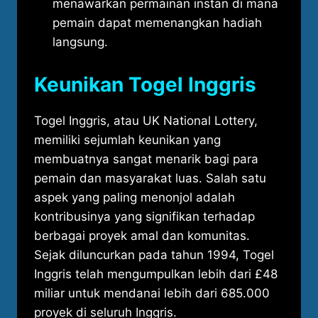
menawarkan permainan instan di mana
pemain dapat memenangkan hadiah
langsung.
Keunikan Togel Inggris
Togel Inggris, atau UK National Lottery,
memiliki sejumlah keunikan yang
membuatnya sangat menarik bagi para
pemain dan masyarakat luas. Salah satu
aspek yang paling menonjol adalah
kontribusinya yang signifikan terhadap
berbagai proyek amal dan komunitas.
Sejak diluncurkan pada tahun 1994, Togel
Inggris telah mengumpulkan lebih dari £48
miliar untuk mendanai lebih dari 685.000
proyek di seluruh Inggris.