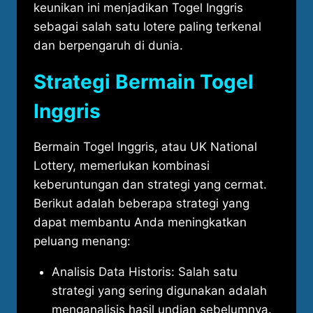
keunikan ini menjadikan Togel Inggris
sebagai salah satu lotere paling terkenal
dan berpengaruh di dunia.
Strategi Bermain Togel
Inggris
Bermain Togel Inggris, atau UK National
Lottery, memerlukan kombinasi
keberuntungan dan strategi yang cermat.
Berikut adalah beberapa strategi yang
dapat membantu Anda meningkatkan
peluang menang:
Analisis Data Historis: Salah satu
strategi yang sering digunakan adalah
menganalisis hasil undian sebelumnya.