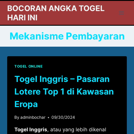
Skip
BOCORAN ANGKA TOGEL
to
HARI INI
content
Mekanisme Pembayaran
TOGEL ONLINE
Togel Inggris – Pasaran
Lotere Top 1 di Kawasan
Eropa
By
adminbochar
09/30/2024
Togel Inggris
, atau yang lebih dikenal