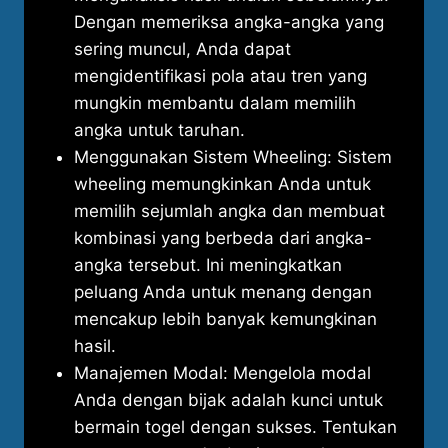
Dengan memeriksa angka-angka yang
sering muncul, Anda dapat
mengidentifikasi pola atau tren yang
mungkin membantu dalam memilih
angka untuk taruhan.
Menggunakan Sistem Wheeling: Sistem
wheeling memungkinkan Anda untuk
memilih sejumlah angka dan membuat
kombinasi yang berbeda dari angka-
angka tersebut. Ini meningkatkan
peluang Anda untuk menang dengan
mencakup lebih banyak kemungkinan
hasil.
Manajemen Modal: Mengelola modal
Anda dengan bijak adalah kunci untuk
bermain togel dengan sukses. Tentukan