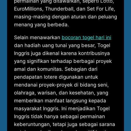
permainan yang ditawarkan, seperti Lotto,
EuroMillions, Thunderball, dan Set For Life,
masing-masing dengan aturan dan peluang
menang yang berbeda.
Selain menawarkan
bocoran togel hari ini
dan hadiah uang tunai yang besar, Togel
Inggris juga dikenal karena kontribusinya
yang signifikan terhadap berbagai proyek
amal dan komunitas. Sebagian dari
pendapatan lotere digunakan untuk
mendanai proyek-proyek di bidang seni,
olahraga, warisan, dan kesehatan, yang
memberikan manfaat langsung kepada
masyarakat Inggris. Ini menjadikan Togel
Inggris tidak hanya sebagai permainan
keberuntungan, tetapi juga sebagai sarana