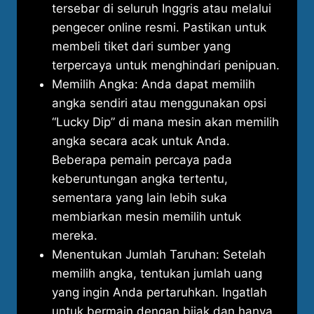
tersebar di seluruh Inggris atau melalui
pengecer online resmi. Pastikan untuk
membeli tiket dari sumber yang
terpercaya untuk menghindari penipuan.
Memilih Angka: Anda dapat memilih
angka sendiri atau menggunakan opsi
“Lucky Dip” di mana mesin akan memilih
angka secara acak untuk Anda.
Beberapa pemain percaya pada
keberuntungan angka tertentu,
sementara yang lain lebih suka
membiarkan mesin memilih untuk
mereka.
Menentukan Jumlah Taruhan: Setelah
memilih angka, tentukan jumlah uang
yang ingin Anda pertaruhkan. Ingatlah
untuk bermain dengan bijak dan hanya