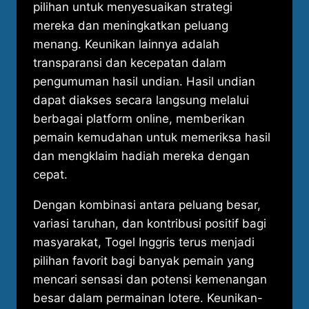
pilihan untuk menyesuaikan strategi
mereka dan meningkatkan peluang
menang. Keunikan lainnya adalah
transparansi dan kecepatan dalam
pengumuman hasil undian. Hasil undian
dapat diakses secara langsung melalui
berbagai platform online, memberikan
pemain kemudahan untuk memeriksa hasil
dan mengklaim hadiah mereka dengan
cepat.
Dengan kombinasi antara peluang besar,
variasi taruhan, dan kontribusi positif bagi
masyarakat, Togel Inggris terus menjadi
pilihan favorit bagi banyak pemain yang
mencari sensasi dan potensi kemenangan
besar dalam permainan lotere. Keunikan-