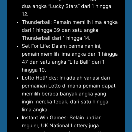
dua angka “Lucky Stars” dari 1 hingga
12.
Thunderball: Pemain memilih lima angka
dari 1 hingga 39 dan satu angka
Thunderball dari 1 hingga 14.
Set For Life: Dalam permainan ini,
pemain memilih lima angka dari 1 hingga
47 dan satu angka “Life Ball” dari 1
hingga 10.
Lotto HotPicks: Ini adalah variasi dari
permainan Lotto di mana pemain dapat
memilih berapa banyak angka yang
ingin mereka tebak, dari satu hingga
lima angka.
Instant Win Games: Selain undian
reguler, UK National Lottery juga