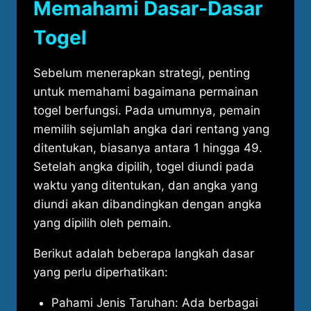
Memahami Dasar-Dasar
Togel
Sebelum menerapkan strategi, penting
untuk memahami bagaimana permainan
togel berfungsi. Pada umumnya, pemain
memilih sejumlah angka dari rentang yang
ditentukan, biasanya antara 1 hingga 49.
Setelah angka dipilih, togel diundi pada
waktu yang ditentukan, dan angka yang
diundi akan dibandingkan dengan angka
yang dipilih oleh pemain.
Berikut adalah beberapa langkah dasar
yang perlu diperhatikan:
Pahami Jenis Taruhan: Ada berbagai