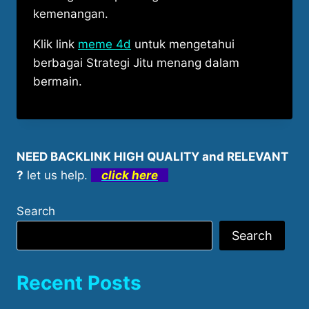
kemenangan.
Klik link
meme 4d
untuk mengetahui
berbagai Strategi Jitu menang dalam
bermain.
NEED BACKLINK HIGH QUALITY and RELEVANT
?
let us help.
click here
Search
Search
Recent Posts