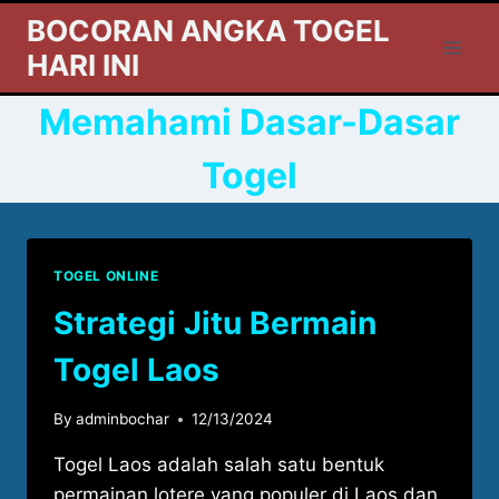
Skip
BOCORAN ANGKA TOGEL
to
HARI INI
content
Memahami Dasar-Dasar
Togel
TOGEL ONLINE
Strategi Jitu Bermain
Togel Laos
By
adminbochar
12/13/2024
Togel Laos adalah salah satu bentuk
permainan lotere yang populer di Laos dan