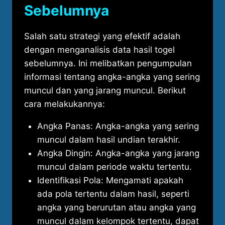
Sebelumnya
Salah satu strategi yang efektif adalah
dengan menganalisis data hasil togel
sebelumnya. Ini melibatkan pengumpulan
informasi tentang angka-angka yang sering
muncul dan yang jarang muncul. Berikut
cara melakukannya:
Angka Panas: Angka-angka yang sering
muncul dalam hasil undian terakhir.
Angka Dingin: Angka-angka yang jarang
muncul dalam periode waktu tertentu.
Identifikasi Pola: Mengamati apakah
ada pola tertentu dalam hasil, seperti
angka yang berurutan atau angka yang
muncul dalam kelompok tertentu, dapat