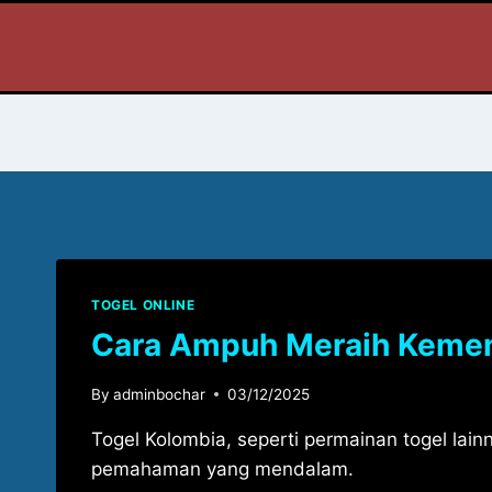
Skip
to
content
TOGEL ONLINE
Cara Ampuh Meraih Kemen
By
adminbochar
03/12/2025
Togel Kolombia, seperti permainan togel lain
pemahaman yang mendalam.