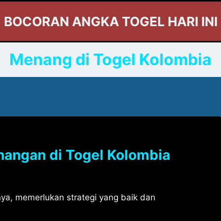
BOCORAN ANGKA TOGEL HARI INI
Menang di Togel Kolombia
angan di Togel Kolombia
nya, memerlukan strategi yang baik dan