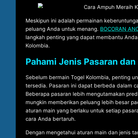
Meskipun ini adalah permainan keberuntung
peluang Anda untuk menang.
BOCORAN ANGK
langkah penting yang dapat membantu Anda
Kolombia.
Pahami Jenis Pasaran dan
Sebelum bermain Togel Kolombia, penting u
tersedia. Pasaran ini dapat berbeda dalam ca
Beberapa pasaran lebih mengutamakan predik
mungkin memberikan peluang lebih besar pada 
aturan main yang berlaku untuk setiap pasar
cara Anda bertaruh.
Dengan mengetahui aturan main dan jenis t