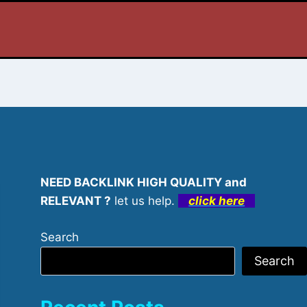
NEED BACKLINK HIGH QUALITY and
RELEVANT ?
let us help.
click here
Search
Search