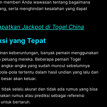
 akan memberi Anda wawasan tentang bagaimana
ng, serta menghindari kesalahan yang dapat
apatkan Jackpot di Togel China
si yang Tepat
ainan keberuntungan, banyak pemain menggunakan
n peluang mereka. Beberapa pemain Togel
n angka-angka yang sudah muncul sebelumnya
ola-pola tertentu dalam hasil undian yang lalu dan
esar akan keluar.
 tidak selalu akurat dan tidak ada rumus yang bisa
kan rumus atau prediksi sebagai referensi
untuk bertaruh.