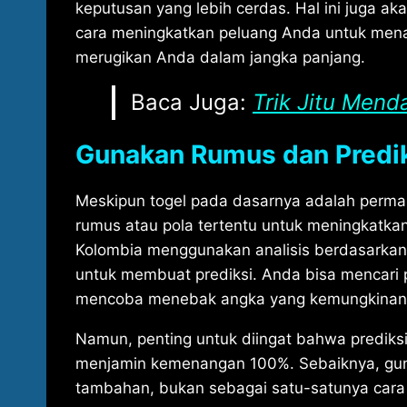
keputusan yang lebih cerdas. Hal ini juga
cara meningkatkan peluang Anda untuk mena
merugikan Anda dalam jangka panjang.
Baca Juga:
Trik Jitu Mend
Gunakan Rumus dan Predik
Meskipun togel pada dasarnya adalah perm
rumus atau pola tertentu untuk meningkatka
Kolombia menggunakan analisis berdasarka
untuk membuat prediksi. Anda bisa mencari p
mencoba menebak angka yang kemungkinan b
Namun, penting untuk diingat bahwa prediksi
menjamin kemenangan 100%. Sebaiknya, guna
tambahan, bukan sebagai satu-satunya cara 