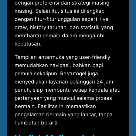
dengan preferensi dan strategi masing-
masing. Selain itu, situs ini dilengkapi
dengan fitur-fitur unggulan seperti live
draw, history taruhan, dan statistik yang
membantu pemain dalam mengambil
keputusan.
Tampilan antarmuka yang user-friendly
memudahkan navigasi, bahkan bagi
pemula sekalipun. Restutogel juga
menyediakan layanan pelanggan 24 jam
penuh, siap membantu setiap kendala atau
pertanyaan yang muncul selama proses
bermain. Fasilitas ini memastikan
pengalaman bermain yang lancar, tanpa
hambatan berarti.