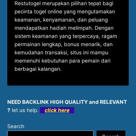
Restutogel merupakan pilihan tepat bagi
pecinta togel online yang mengutamakan
keamanan, kenyamanan, dan peluang
mendapatkan hadiah melimpah. Dengan
sistem keamanan yang terpercaya, ragam
permainan lengkap, bonus menarik, dan
kemudahan transaksi, situs ini mampu
memenuhi kebutuhan para pemain dari
berbagai kalangan.
NEED BACKLINK HIGH QUALITY and RELEVANT
?
let us help.
click here
Search