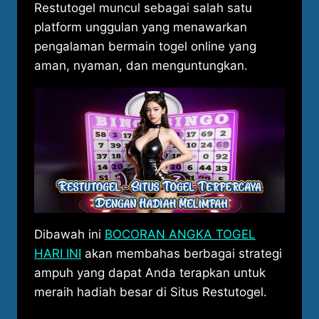
Restutogel muncul sebagai salah satu
platform unggulan yang menawarkan
pengalaman bermain togel online yang
aman, nyaman, dan menguntungkan.
Dibawah ini
BOCORAN ANGKA TOGEL
HARI INI
akan membahas berbagai strategi
ampuh yang dapat Anda terapkan untuk
meraih hadiah besar di Situs Restutogel.