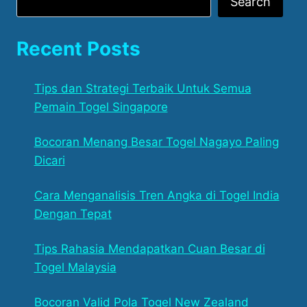
Search
Recent Posts
Tips dan Strategi Terbaik Untuk Semua
Pemain Togel Singapore
Bocoran Menang Besar Togel Nagayo Paling
Dicari
Cara Menganalisis Tren Angka di Togel India
Dengan Tepat
Tips Rahasia Mendapatkan Cuan Besar di
Togel Malaysia
Bocoran Valid Pola Togel New Zealand