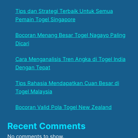
Tips dan Strategi Terbaik Untuk Semua
Pemain Togel Singapore
Bocoran Menang Besar Togel Nagayo Paling
Dicari
Cara Menganalisis Tren Angka di Togel India
Dengan Tepat
Tips Rahasia Mendapatkan Cuan Besar di
Togel Malaysia
Bocoran Valid Pola Togel New Zealand
Recent Comments
No comments to show.