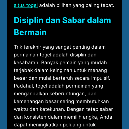
situs togel
adalah pilihan yang paling tepat.
Disiplin dan Sabar dalam
Bermain
Trik terakhir yang sangat penting dalam
permainan togel adalah disiplin dan
kesabaran. Banyak pemain yang mudah
terjebak dalam keinginan untuk menang
besar dan mulai bertaruh secara impulsif.
Padahal, togel adalah permainan yang
mengandalkan keberuntungan, dan
kemenangan besar sering membutuhkan
waktu dan ketekunan. Dengan tetap sabar
dan konsisten dalam memilih angka, Anda
dapat meningkatkan peluang untuk