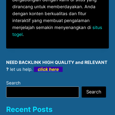
dirancang untuk memberdayakan. Anda
dengan konten berkualitas dan fitur
interaktif yang membuat pengalaman
menjelajah semakin menyenangkan di
situs
togel
.
NEED BACKLINK HIGH QUALITY and RELEVANT
?
let us help.
click here
Search
Search
Recent Posts