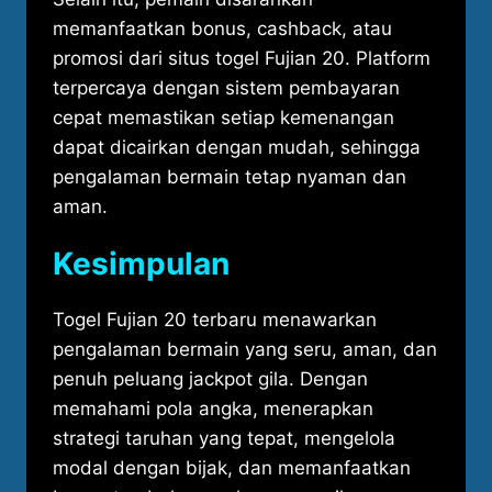
memanfaatkan bonus, cashback, atau
promosi dari situs togel Fujian 20. Platform
terpercaya dengan sistem pembayaran
cepat memastikan setiap kemenangan
dapat dicairkan dengan mudah, sehingga
pengalaman bermain tetap nyaman dan
aman.
Kesimpulan
Togel Fujian 20 terbaru menawarkan
pengalaman bermain yang seru, aman, dan
penuh peluang jackpot gila. Dengan
memahami pola angka, menerapkan
strategi taruhan yang tepat, mengelola
modal dengan bijak, dan memanfaatkan