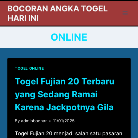
Skip
BOCORAN ANGKA TOGEL
to
HARI INI
content
ONLINE
TOGEL ONLINE
Togel Fujian 20 Terbaru
yang Sedang Ramai
Karena Jackpotnya Gila
By
adminbochar
11/01/2025
Togel Fujian 20 menjadi salah satu pasaran