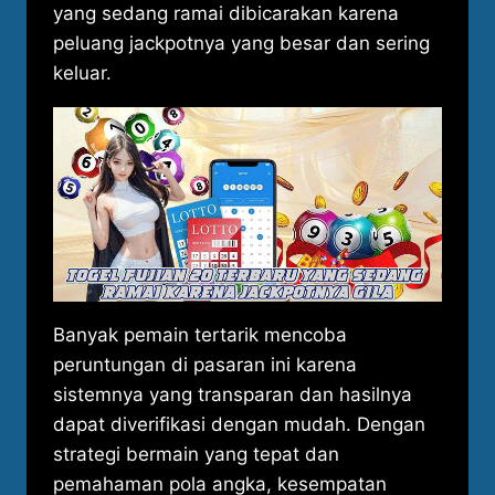
yang sedang ramai dibicarakan karena
peluang jackpotnya yang besar dan sering
keluar.
Banyak pemain tertarik mencoba
peruntungan di pasaran ini karena
sistemnya yang transparan dan hasilnya
dapat diverifikasi dengan mudah. Dengan
strategi bermain yang tepat dan
pemahaman pola angka, kesempatan