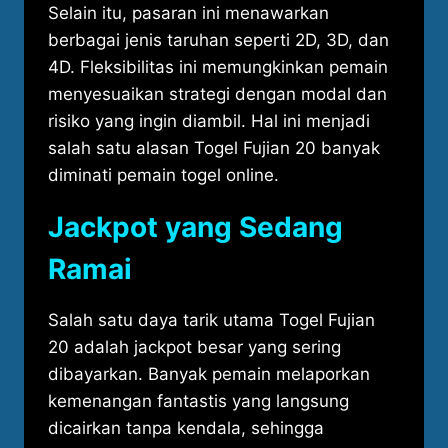
Selain itu, pasaran ini menawarkan
berbagai jenis taruhan seperti 2D, 3D, dan
4D. Fleksibilitas ini memungkinkan pemain
menyesuaikan strategi dengan modal dan
risiko yang ingin diambil. Hal ini menjadi
salah satu alasan Togel Fujian 20 banyak
diminati pemain togel online.
Jackpot yang Sedang
Ramai
Salah satu daya tarik utama Togel Fujian
20 adalah jackpot besar yang sering
dibayarkan. Banyak pemain melaporkan
kemenangan fantastis yang langsung
dicairkan tanpa kendala, sehingga