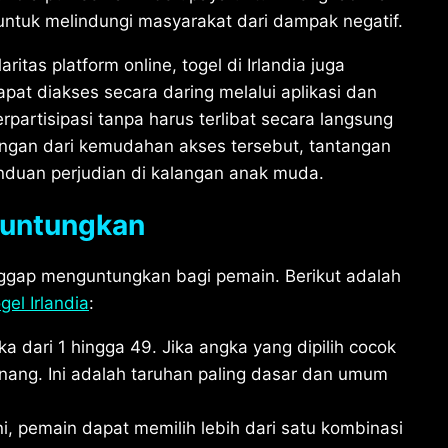
 untuk melindungi masyarakat dari dampak negatif.
itas platform online, togel di Irlandia juga
apat diakses secara daring melalui aplikasi dan
artisipasi tanpa harus terlibat secara langsung
ngan dari kemudahan akses tersebut, tantangan
anduan perjudian di kalangan anak muda.
guntungkan
nggap menguntungkan bagi pemain. Berikut adalah
gel Irlandia
:
 dari 1 hingga 49. Jika angka yang dipilih cocok
ang. Ini adalah taruhan paling dasar dan umum
i, pemain dapat memilih lebih dari satu kombinasi