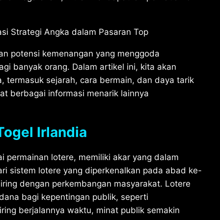
t dan potensi kemenangan yang menggoda
i banyak orang. Dalam artikel ini, kita akan
, termasuk sejarah, cara bermain, dan daya tarik
hat berbagai informasi menarik lainnya
gel Irlandia
ai permainan lotere, memiliki akar yang dalam
dari sistem lotere yang diperkenalkan pada abad ke-
seiring dengan perkembangan masyarakat. Lotere
na bagi kepentingan publik, seperti
ring berjalannya waktu, minat publik semakin