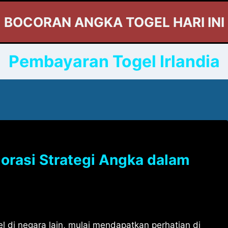
BOCORAN ANGKA TOGEL HARI INI
Pembayaran Togel Irlandia
lorasi Strategi Angka dalam
el di negara lain, mulai mendapatkan perhatian di