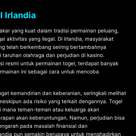
 Irlandia
i akar yang kuat dalam tradisi permainan peluang,
ai aktivitas yang ilegal. Di Irlandia, masyarakat
ang telah berkembang seiring bertambahnya
ti taruhan olahraga dan perjudian di kasino.
i resmi untuk permainan togel, terdapat banyak
rmainan ini sebagai cara untuk mencoba
ngat kemandirian dan keberanian, seringkali melihat
meskipun ada risiko yang terkait dengannya. Togel
 di mana teman-teman atau keluarga akan
rapan akan keberuntungan. Namun, perjudian bisa
ngarah pada masalah finansial dan
rlandia pun semakin berupaya untuk menghadirkan