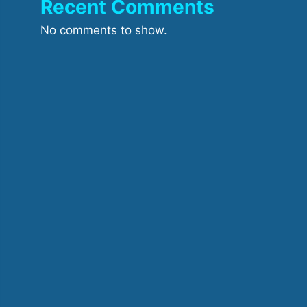
Recent Comments
No comments to show.