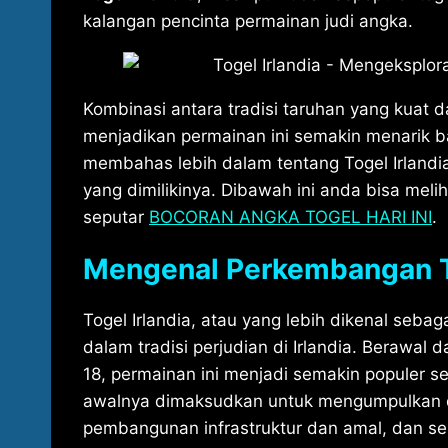
kalangan pencinta permainan judi angka.
Kombinasi antara tradisi taruhan yang kua
menjadikan permainan ini semakin menarik bag
membahas lebih dalam tentang Togel Irlandia
yang dimilikinya. Dibawah ini anda bisa meli
seputar
BOCORAN ANGKA TOGEL HARI INI
.
Mengenal Perkembangan To
Togel Irlandia, atau yang lebih dikenal sebag
dalam tradisi perjudian di Irlandia. Berawal 
18, permainan ini menjadi semakin populer 
awalnya dimaksudkan untuk mengumpulkan da
pembangunan infrastruktur dan amal, dan sei