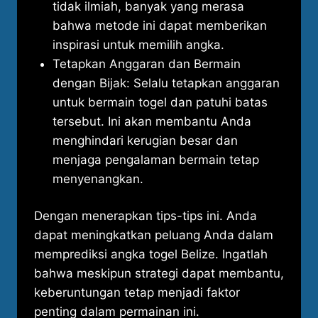
tidak ilmiah, banyak yang merasa
bahwa metode ini dapat memberikan
inspirasi untuk memilih angka.
Tetapkan Anggaran dan Bermain
dengan Bijak: Selalu tetapkan anggaran
untuk bermain togel dan patuhi batas
tersebut. Ini akan membantu Anda
menghindari kerugian besar dan
menjaga pengalaman bermain tetap
menyenangkan.
Dengan menerapkan tips-tips ini. Anda
dapat meningkatkan peluang Anda dalam
memprediksi angka togel Belize. Ingatlah
bahwa meskipun strategi dapat membantu,
keberuntungan tetap menjadi faktor
penting dalam permainan ini.