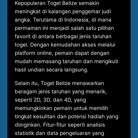
Kepopuleran Togel Belize semakin
meningkat di kalangan penggemar judi
angka. Terutama di Indonesia, di mana
permainan ini menjadi salah satu pilihan
favorit di antara berbagai jenis taruhan
togel. Dengan kemudahan akses melalui
platform online, pemain dapat dengan
mudah memasang taruhan dan mengikuti
hasil undian secara langsung.
Selain itu, Togel Belize menawarkan
beragam jenis taruhan yang menarik,
seperti 2D, 3D, dan 4D, yang
memungkinkan pemain untuk memilih
tingkat kesulitan dan potensi hadiah yang
diinginkan. Fitur-fitur seperti analisis
statistik dan data pengeluaran yang