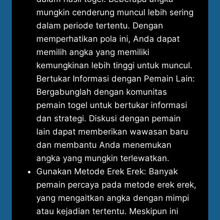
mungkin cenderung muncul lebih sering
dalam periode tertentu. Dengan
memperhatikan pola ini, Anda dapat
memilih angka yang memiliki
kemungkinan lebih tinggi untuk muncul.
Bertukar Informasi dengan Pemain Lain:
Bergabunglah dengan komunitas
pemain togel untuk bertukar informasi
dan strategi. Diskusi dengan pemain
lain dapat memberikan wawasan baru
dan membantu Anda menemukan
angka yang mungkin terlewatkan.
Gunakan Metode Erek Erek: Banyak
pemain percaya pada metode erek erek,
yang mengaitkan angka dengan mimpi
atau kejadian tertentu. Meskipun ini