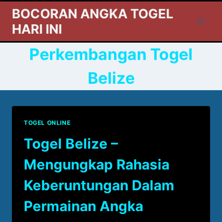
Skip
BOCORAN ANGKA TOGEL
to
HARI INI
content
Perkembangan Togel
Belize
TOGEL ONLINE
Togel Belize –
Mengungkap Rahasia
Keberuntungan Dalam
Permainan Angka