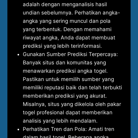
adalah dengan menganalisis hasil
undian sebelumnya. Perhatikan angka-
angka yang sering muncul dan pola
yang terbentuk. Dengan memahami
riwayat angka, Anda dapat membuat
prediksi yang lebih terinformasi.
Gunakan Sumber Prediksi Terpercaya:
Banyak situs dan komunitas yang
menawarkan prediksi angka togel.
Pastikan untuk memilih sumber yang
memiliki reputasi baik dan telah terbukti
memberikan prediksi yang akurat.
Misalnya, situs yang dikelola oleh pakar
togel profesional dapat memberikan
analisis yang lebih mendalam.
Perhatikan Tren dan Pola: Amati tren
dalam hasil togel. Beberapa angka