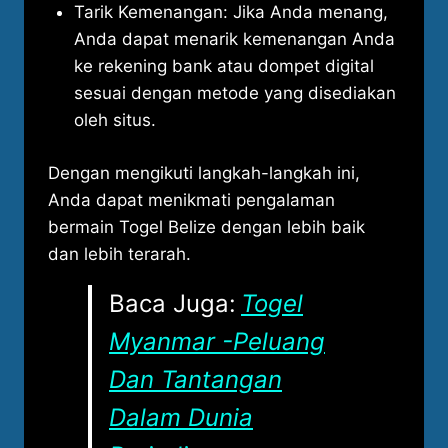
Tarik Kemenangan: Jika Anda menang,
Anda dapat menarik kemenangan Anda
ke rekening bank atau dompet digital
sesuai dengan metode yang disediakan
oleh situs.
Dengan mengikuti langkah-langkah ini,
Anda dapat menikmati pengalaman
bermain Togel Belize dengan lebih baik
dan lebih terarah.
Baca Juga:
Togel
Myanmar -Peluang
Dan Tantangan
Dalam Dunia