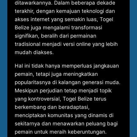
ditawarkannya. Dalam beberapa dekade
terakhir, dengan kemajuan teknologi dan
akses internet yang semakin luas, Togel
Belize juga mengalami transformasi
signifikan, beralih dari permainan
tradisional menjadi versi online yang lebih
mudah diakses.
Hal ini tidak hanya memperluas jangkauan
pemain, tetapi juga meningkatkan
popularitasnya di kalangan generasi muda.
Meskipun perjudian tetap menjadi topik
yang kontroversial, Togel Belize terus
berkembang dan beradaptasi,
menciptakan komunitas yang dinamis di
sekitarnya dan menawarkan peluang bagi
pemain untuk meraih keberuntungan.