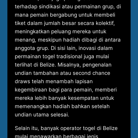
terhadap sindikasi atau permainan grup, di
mana pemain bergabung untuk membeli
tiket dalam jumlah besar secara kolektif,
meningkatkan peluang mereka untuk
menang, meskipun hadiah dibagi di antara
anggota grup. Di sisi lain, inovasi dalam
permainan togel tradisional juga mulai
terlihat di Belize. Misalnya, pengenalan
undian tambahan atau second chance
draws telah menambah lapisan
kegembiraan bagi para pemain, memberi
mereka lebih banyak kesempatan untuk
memenangkan hadiah bahkan setelah
undian utama selesai.
Selain itu, banyak operator togel di Belize
mulai menawarkan berbagai jenis