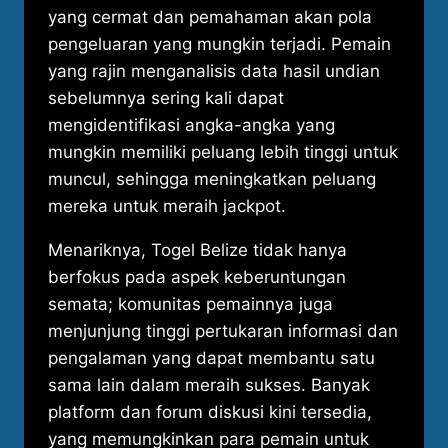
yang cermat dan pemahaman akan pola
pengeluaran yang mungkin terjadi.​ Pemain
yang rajin menganalisis data hasil undian
sebelumnya sering kali dapat
mengidentifikasi angka-angka yang
mungkin memiliki peluang lebih tinggi untuk
muncul, sehingga meningkatkan peluang
mereka untuk meraih jackpot.
Menariknya, Togel Belize tidak hanya
berfokus pada aspek keberuntungan
semata; komunitas pemainnya juga
menjunjung tinggi pertukaran informasi dan
pengalaman yang dapat membantu satu
sama lain dalam meraih sukses. Banyak
platform dan forum diskusi kini tersedia,
yang memungkinkan para pemain untuk