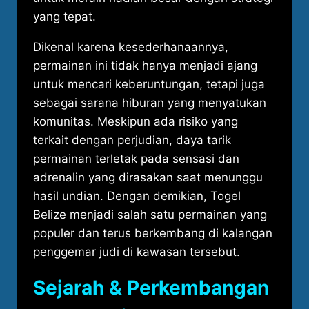
yang tepat.
Dikenal karena kesederhanaannya,
permainan ini tidak hanya menjadi ajang
untuk mencari keberuntungan, tetapi juga
sebagai sarana hiburan yang menyatukan
komunitas. Meskipun ada risiko yang
terkait dengan perjudian, daya tarik
permainan terletak pada sensasi dan
adrenalin yang dirasakan saat menunggu
hasil undian. Dengan demikian, Togel
Belize menjadi salah satu permainan yang
populer dan terus berkembang di kalangan
penggemar judi di kawasan tersebut.
Sejarah & Perkembangan