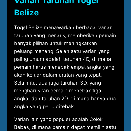
Varian Taruhan Togel
Belize
Togel Belize menawarkan berbagai varian
taruhan yang menarik, memberikan pemain
banyak pilihan untuk meningkatkan
peluang menang. Salah satu varian yang
paling umum adalah taruhan 4D, di mana
pemain harus menebak empat angka yang
akan keluar dalam urutan yang tepat.
Selain itu, ada juga taruhan 3D, yang
mengharuskan pemain menebak tiga
angka, dan taruhan 2D, di mana hanya dua
angka yang perlu ditebak.
Varian lain yang populer adalah Colok
Bebas, di mana pemain dapat memilih satu