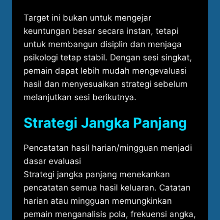
Target ini bukan untuk mengejar
keuntungan besar secara instan, tetapi
untuk membangun disiplin dan menjaga
psikologi tetap stabil. Dengan sesi singkat,
pemain dapat lebih mudah mengevaluasi
hasil dan menyesuaikan strategi sebelum
melanjutkan sesi berikutnya.
Strategi Jangka Panjang
Pencatatan hasil harian/mingguan menjadi
dasar evaluasi
Strategi jangka panjang menekankan
pencatatan semua hasil keluaran. Catatan
harian atau mingguan memungkinkan
pemain menganalisis pola, frekuensi angka,