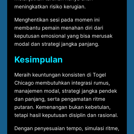
meningkatkan risiko kerugian.
Menghentikan sesi pada momen ini
membantu pemain menahan diri dari
keputusan emosional yang bisa merusak
modal dan strategi jangka panjang.
Kesimpulan
Meraih keuntungan konsisten di Togel
Chicago membutuhkan integrasi rumus,
manajemen modal, strategi jangka pendek
dan panjang, serta pengamatan ritme
putaran. Kemenangan bukan kebetulan,
tetapi hasil keputusan disiplin dan rasional.
Dengan penyesuaian tempo, simulasi ritme,