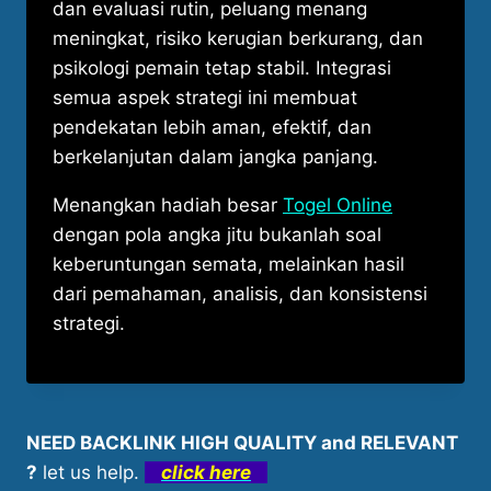
dan evaluasi rutin, peluang menang
meningkat, risiko kerugian berkurang, dan
psikologi pemain tetap stabil. Integrasi
semua aspek strategi ini membuat
pendekatan lebih aman, efektif, dan
berkelanjutan dalam jangka panjang.
Menangkan hadiah besar
Togel Online
dengan pola angka jitu bukanlah soal
keberuntungan semata, melainkan hasil
dari pemahaman, analisis, dan konsistensi
strategi.
NEED BACKLINK HIGH QUALITY and RELEVANT
?
let us help.
click here