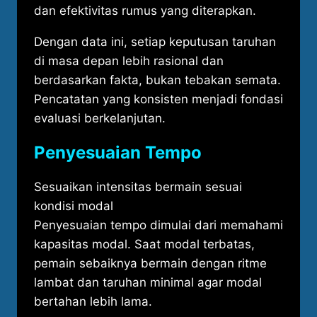
dan efektivitas rumus yang diterapkan.
Dengan data ini, setiap keputusan taruhan
di masa depan lebih rasional dan
berdasarkan fakta, bukan tebakan semata.
Pencatatan yang konsisten menjadi fondasi
evaluasi berkelanjutan.
Penyesuaian Tempo
Sesuaikan intensitas bermain sesuai
kondisi modal
Penyesuaian tempo dimulai dari memahami
kapasitas modal. Saat modal terbatas,
pemain sebaiknya bermain dengan ritme
lambat dan taruhan minimal agar modal
bertahan lebih lama.