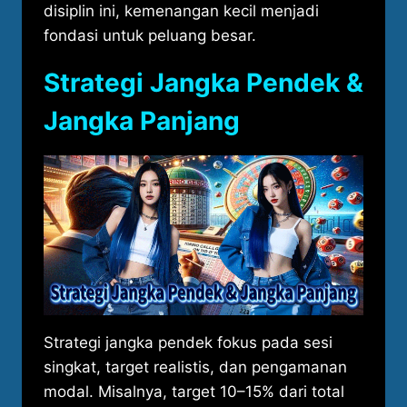
disiplin ini, kemenangan kecil menjadi
fondasi untuk peluang besar.
Strategi Jangka Pendek &
Jangka Panjang
Strategi jangka pendek fokus pada sesi
singkat, target realistis, dan pengamanan
modal. Misalnya, target 10–15% dari total