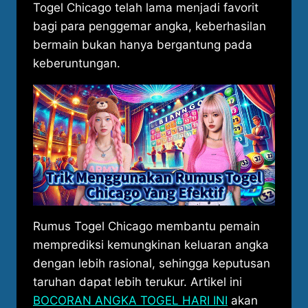
Togel Chicago telah lama menjadi favorit
bagi para penggemar angka, keberhasilan
bermain bukan hanya bergantung pada
keberuntungan.
Rumus Togel Chicago membantu pemain
memprediksi kemungkinan keluaran angka
dengan lebih rasional, sehingga keputusan
taruhan dapat lebih terukur. Artikel ini
BOCORAN ANGKA TOGEL HARI INI
akan