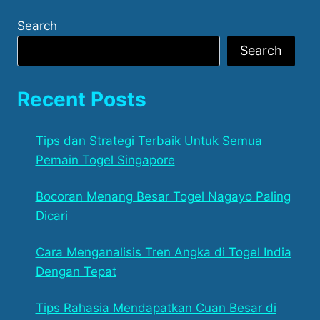
Search
Search
Recent Posts
Tips dan Strategi Terbaik Untuk Semua
Pemain Togel Singapore
Bocoran Menang Besar Togel Nagayo Paling
Dicari
Cara Menganalisis Tren Angka di Togel India
Dengan Tepat
Tips Rahasia Mendapatkan Cuan Besar di