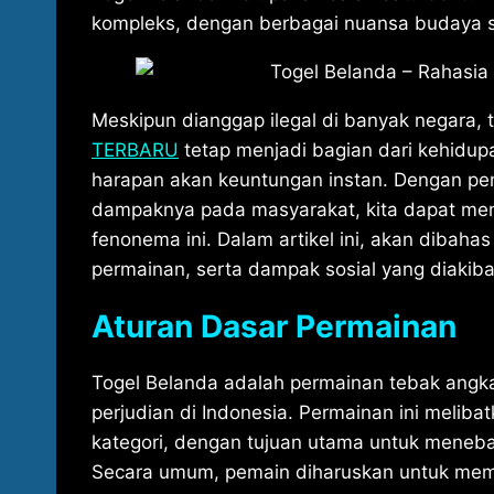
kompleks, dengan berbagai nuansa budaya se
Meskipun dianggap ilegal di banyak negara,
TERBARU
tetap menjadi bagian dari kehidup
harapan akan keuntungan instan. Dengan pe
dampaknya pada masyarakat, kita dapat me
fenonema ini. Dalam artikel ini, akan dibahas
permainan, serta dampak sosial yang diakib
Aturan Dasar Permainan
Togel Belanda adalah permainan tebak angka
perjudian di Indonesia. Permainan ini meliba
kategori, dengan tujuan utama untuk meneba
Secara umum, pemain diharuskan untuk memi