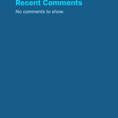
Recent Comments
No comments to show.