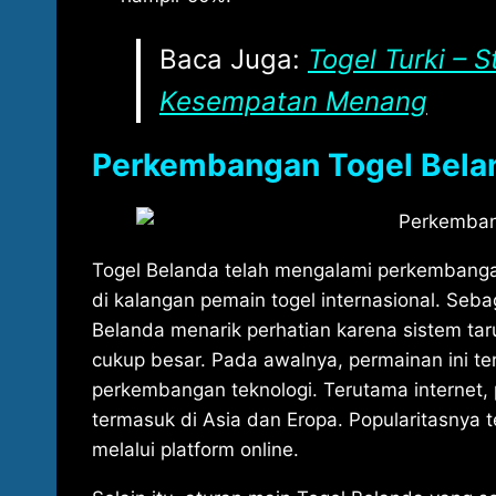
Baca Juga:
Togel Turki – 
Kesempatan Menang
Perkembangan Togel Bela
Togel Belanda telah mengalami perkembangan
di kalangan pemain togel internasional. Sebag
Belanda menarik perhatian karena sistem ta
cukup besar. Pada awalnya, permainan ini t
perkembangan teknologi. Terutama internet, 
termasuk di Asia dan Eropa. Popularitasnya
melalui platform online.