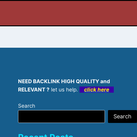
NEED BACKLINK HIGH QUALITY and
RELEVANT ?
let us help.
click here
Search
Search