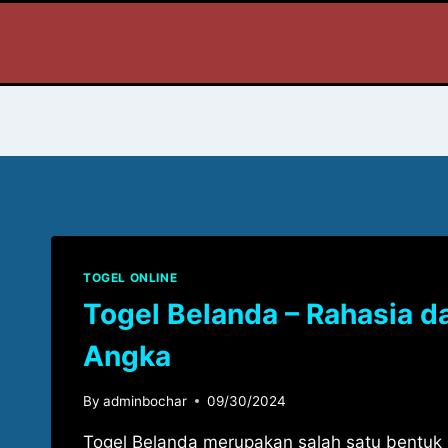
Skip
to
content
TOGEL ONLINE
Togel Belanda – Rahasia da
Angka
By
adminbochar
09/30/2024
Togel Belanda merupakan salah satu bentuk p