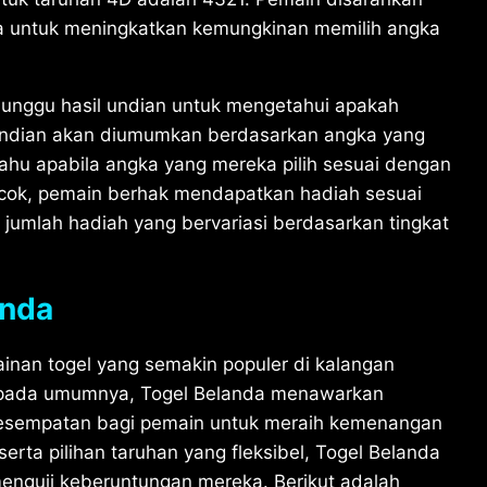
a untuk meningkatkan kemungkinan memilih angka
nunggu hasil undian untuk mengetahui apakah
undian akan diumumkan berdasarkan angka yang
 tahu apabila angka yang mereka pilih sesuai dengan
cocok, pemain berhak mendapatkan hadiah sesuai
jumlah hadiah yang bervariasi berdasarkan tingkat
anda
ainan togel yang semakin populer di kalangan
el pada umumnya, Togel Belanda menawarkan
kesempatan bagi pemain untuk meraih kemenangan
rta pilihan taruhan yang fleksibel, Togel Belanda
menguji keberuntungan mereka. Berikut adalah