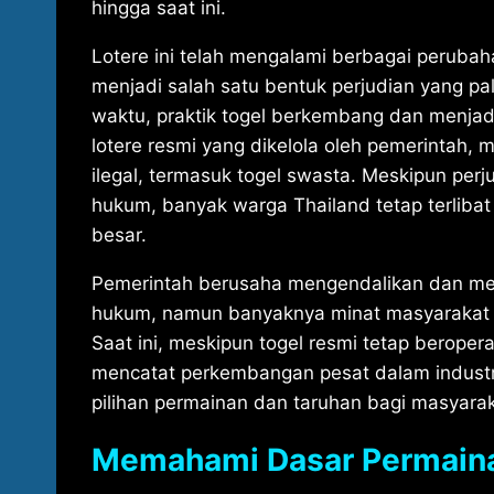
hingga saat ini.
Lotere ini telah mengalami berbagai perubah
menjadi salah satu bentuk perjudian yang pal
waktu, praktik togel berkembang dan menjadi
lotere resmi yang dikelola oleh pemerintah,
ilegal, termasuk togel swasta. Meskipun per
hukum, banyak warga Thailand tetap terlibat
besar.
Pemerintah berusaha mengendalikan dan men
hukum, namun banyaknya minat masyarakat t
Saat ini, meskipun togel resmi tetap berope
mencatat perkembangan pesat dalam industri
pilihan permainan dan taruhan bagi masyarak
Memahami Dasar Permaina