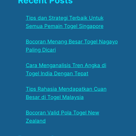
Recent Posts
Tips dan Strategi Terbaik Untuk
Semua Pemain Togel Singapore
Bocoran Menang Besar Togel Nagayo
Paling Dicari
Cara Menganalisis Tren Angka di
Togel India Dengan Tepat
Tips Rahasia Mendapatkan Cuan
Besar di Togel Malaysia
Bocoran Valid Pola Togel New
Zealand