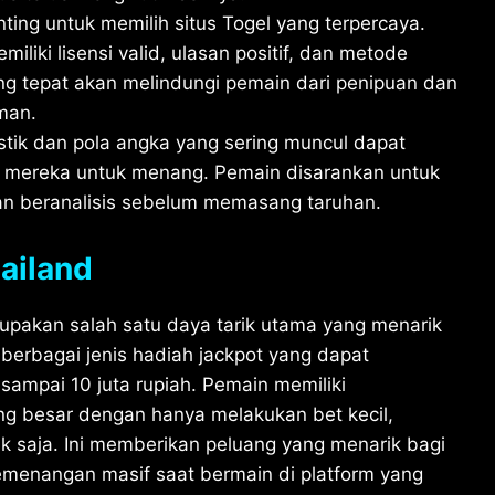
nting untuk memilih situs Togel yang terpercaya.
iki lisensi valid, ulasan positif, dan metode
g tepat akan melindungi pemain dari penipuan dan
man.
stik dan pola angka yang sering muncul dapat
mereka untuk menang. Pemain disarankan untuk
dan beranalisis sebelum memasang taruhan.
ailand
rupakan salah satu daya tarik utama yang menarik
berbagai jenis hadiah jackpot yang dapat
sampai 10 juta rupiah. Pemain memiliki
 besar dengan hanya melakukan bet kecil,
k saja. Ini memberikan peluang yang menarik bagi
emenangan masif saat bermain di platform yang