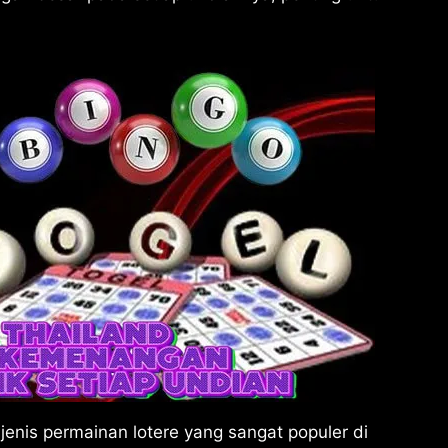
jenis permainan lotere yang sangat populer di