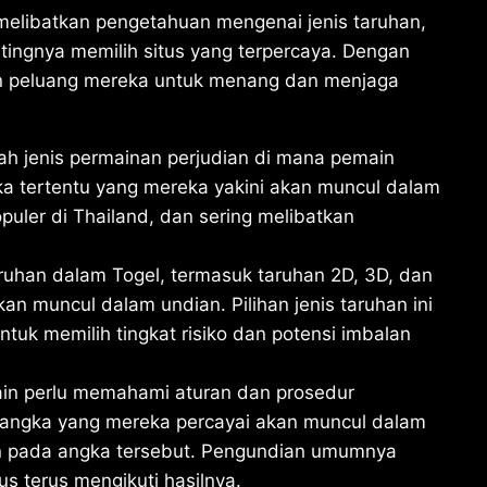
melibatkan pengetahuan mengenai jenis taruhan,
tingnya memilih situs yang terpercaya.​ Dengan
an peluang mereka untuk menang dan menjaga
lah jenis permainan perjudian di mana pemain
a tertentu yang mereka yakini akan muncul dalam
puler di Thailand, dan sering melibatkan
aruhan dalam Togel, termasuk taruhan 2D, 3D, dan
 muncul dalam undian. Pilihan jenis taruhan ini
tuk memilih tingkat risiko dan potensi imbalan
ain perlu memahami aturan dan prosedur
angka yang mereka percayai akan muncul dalam
 pada angka tersebut. Pengundian umumnya
s terus mengikuti hasilnya.