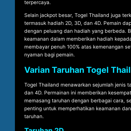
terpercaya.
Selain jackpot besar, Togel Thailand juga ter
termasuk hadiah 2D, 3D, dan 4D. Pemain d
dengan peluang dan hadiah yang berbeda. Ba
keamanan dalam memberikan hadiah kepada p
membayar penuh 100% atas kemenangan set
nyaman bagi pemain.
Varian Taruhan Togel Thai
​Togel Thailand menawarkan sejumlah jenis t
dan 4D.​ Permainan ini memberikan kesempa
memasang taruhan dengan berbagai cara, ses
penting untuk memperhatikan keamanan dan
taruhan.
Taruhan 2D