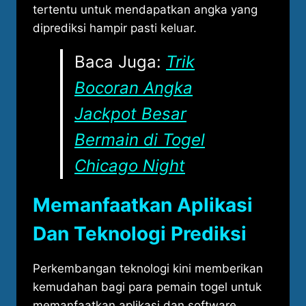
tertentu untuk mendapatkan angka yang
diprediksi hampir pasti keluar.
Baca Juga:
Trik
Bocoran Angka
Jackpot Besar
Bermain di Togel
Chicago Night
Memanfaatkan Aplikasi
Dan Teknologi Prediksi
Perkembangan teknologi kini memberikan
kemudahan bagi para pemain togel untuk
memanfaatkan aplikasi dan software