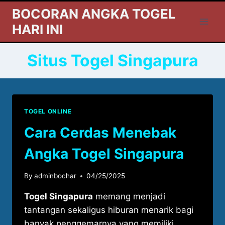
Skip
BOCORAN ANGKA TOGEL
to
HARI INI
content
Situs Togel Singapura
TOGEL ONLINE
Cara Cerdas Menebak
Angka Togel Singapura
By
adminbochar
04/25/2025
Togel Singapura
memang menjadi
tantangan sekaligus hiburan menarik bagi
banyak penggemarnya yang memiliki