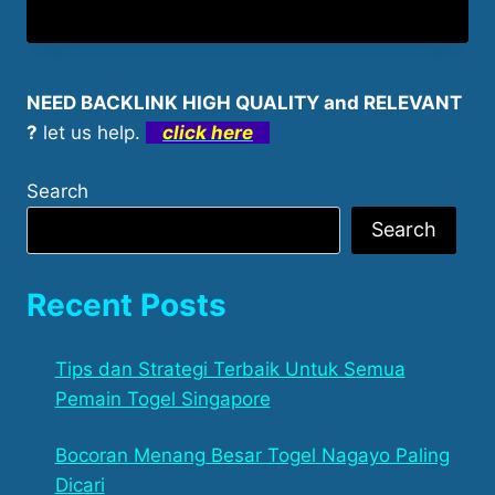
NEED BACKLINK HIGH QUALITY and RELEVANT
?
let us help.
click here
Search
Search
Recent Posts
Tips dan Strategi Terbaik Untuk Semua
Pemain Togel Singapore
Bocoran Menang Besar Togel Nagayo Paling
Dicari