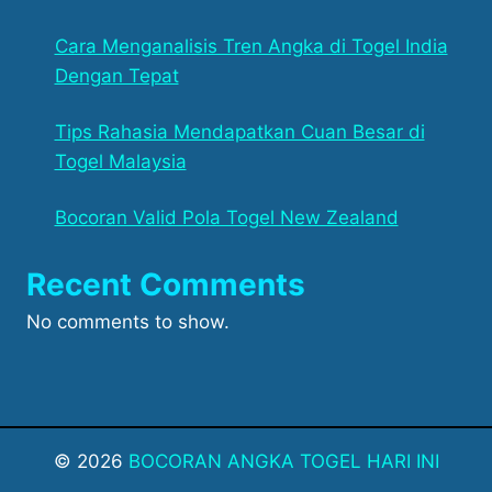
Cara Menganalisis Tren Angka di Togel India
Dengan Tepat
Tips Rahasia Mendapatkan Cuan Besar di
Togel Malaysia
Bocoran Valid Pola Togel New Zealand
Recent Comments
No comments to show.
© 2026
BOCORAN ANGKA TOGEL HARI INI