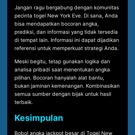
Jangan ragu bergabung dengan komunitas
pecinta togel New York Eve. Di sana, Anda
bisa mendapatkan bocoran angka,
prediksi, dan informasi yang tidak tersedia
di tempat lain. Informasi ini dapat dijadikan
referensi untuk memperkuat strategi Anda.
Meski begitu, tetap gunakan logika dan
analisa pribadi saat menentukan angka
pilihan. Bocoran hanyalah alat bantu,
bukan jaminan kemenangan. Kombinasikan
semua sumber dengan bijak untuk hasil
terbaik.
Kesimpulan
Bobol angka jackpot besar di Togel New