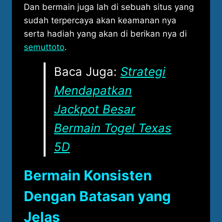
Dan bermain juga lah di sebuah situs yang
sudah terpercaya akan keamanan nya
serta hadiah yang akan di berikan nya di
semuttoto
.
Baca Juga:
Strategi
Mendapatkan
Jackpot Besar
Bermain Togel Texas
5D
Bermain Konsisten
Dengan Batasan yang
Jelas