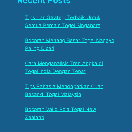
Recent Posts
Tips dan Strategi Terbaik Untuk
Semua Pemain Togel Singapore
Bocoran Menang Besar Togel Nagayo
Paling Dicari
Cara Menganalisis Tren Angka di
Togel India Dengan Tepat
Tips Rahasia Mendapatkan Cuan
Besar di Togel Malaysia
Bocoran Valid Pola Togel New
Zealand