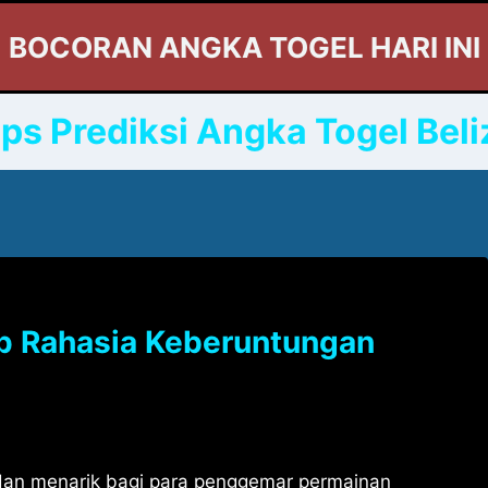
BOCORAN ANGKA TOGEL HARI INI
ips Prediksi Angka Togel Beli
p Rahasia Keberuntungan
an menarik bagi para penggemar permainan