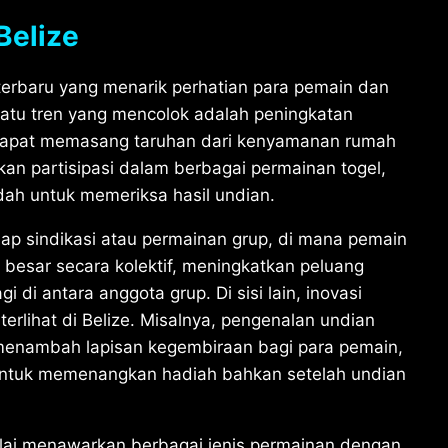
Belize
terbaru yang menarik perhatian para pemain dan
satu tren yang mencolok adalah peningkatan
n dapat memasang taruhan dari kenyamanan rumah
kan partisipasi dalam berbagai permainan togel,
ah untuk memeriksa hasil undian.
adap sindikasi atau permainan grup, di mana pemain
besar secara kolektif, meningkatkan peluang
di antara anggota grup. Di sisi lain, inovasi
terlihat di Belize. Misalnya, pengenalan undian
menambah lapisan kegembiraan bagi para pemain,
ntuk memenangkan hadiah bahkan setelah undian
 mulai menawarkan berbagai jenis permainan dengan