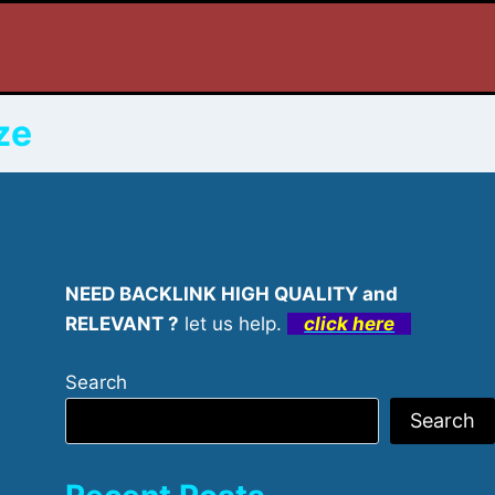
ze
NEED BACKLINK HIGH QUALITY and
RELEVANT ?
let us help.
click here
Search
Search