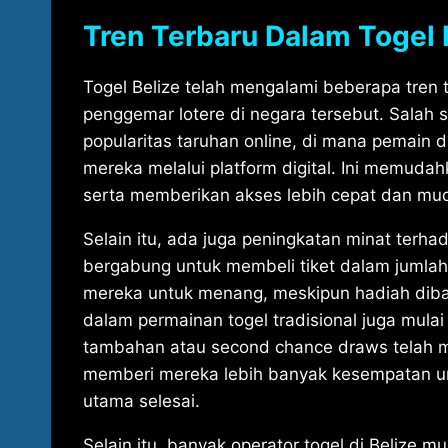
Tren Terbaru Dalam Togel 
Togel Belize telah mengalami beberapa tren 
penggemar lotere di negara tersebut. Salah 
popularitas taruhan online, di mana pemai
mereka melalui platform digital. Ini memudah
serta memberikan akses lebih cepat dan mud
Selain itu, ada juga peningkatan minat terh
bergabung untuk membeli tiket dalam jumlah 
mereka untuk menang, meskipun hadiah dibagi 
dalam permainan togel tradisional juga mulai 
tambahan atau second chance draws telah 
memberi mereka lebih banyak kesempatan u
utama selesai.
Selain itu, banyak operator togel di Belize