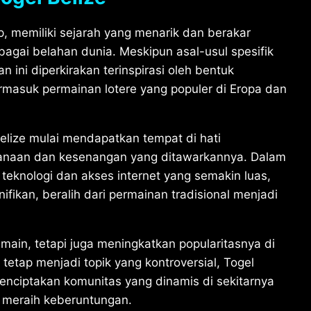
p, memiliki sejarah yang menarik dan berakar
rbagai belahan dunia. Meskipun asal-usul spesifik
n ini diperkirakan terinspirasi oleh bentuk
ermasuk permainan lotere yang populer di Eropa dan
lize mulai mendapatkan tempat di hati
hanaan dan kesenangan yang ditawarkannya. Dalam
eknologi dan akses internet yang semakin luas,
ifikan, beralih dari permainan tradisional menjadi
main, tetapi juga meningkatkan popularitasnya di
tetap menjadi topik yang kontroversial, Togel
enciptakan komunitas yang dinamis di sekitarnya
 meraih keberuntungan.