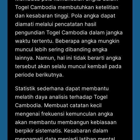
Togel Cambodia membutuhkan ketelitian
dan kesabaran tinggi. Pola angka dapat
diamati melalui pencatatan hasil
pengundian Togel Cambodia dalam jangka
waktu tertentu. Beberapa angka mungkin
muncul lebih sering dibanding angka
lainnya. Namun, hal ini tidak berarti angka
tersebut akan selalu muncul kembali pada
periode berikutnya.
Statistik sederhana dapat membantu
melatih daya analisis terhadap Togel
Cambodia. Membuat catatan kecil
mengenai frekuensi kemunculan angka
akan membantu membangun kebiasaan
berpikir sistematis. Kesabaran dalam
mengamati data menjadi latihan mental