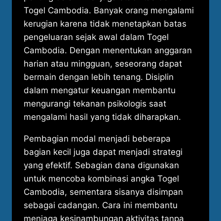
Togel Cambodia. Banyak orang mengalami
kerugian karena tidak menetapkan batas
pengeluaran sejak awal dalam Togel
Cambodia. Dengan menentukan anggaran
harian atau mingguan, seseorang dapat
bermain dengan lebih tenang. Disiplin
dalam mengatur keuangan membantu
mengurangi tekanan psikologis saat
mengalami hasil yang tidak diharapkan.
Pembagian modal menjadi beberapa
bagian kecil juga dapat menjadi strategi
yang efektif. Sebagian dana digunakan
untuk mencoba kombinasi angka Togel
Cambodia, sementara sisanya disimpan
sebagai cadangan. Cara ini membantu
menjaga kesinambungan aktivitas tanpa