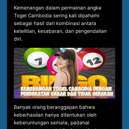
Kemenangan dalam permainan angka
Togel Cambodia sering kali dipahami
sebagai hasil dari kombinasi antara
ketelitian, kesabaran, dan pengendalian
diri.
Banyak orang beranggapan bahwa
keberhasilan hanya ditentukan oleh
keberuntungan semata, padahal