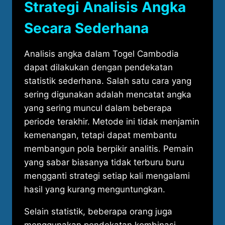
Strategi Analisis Angka
Secara Sederhana
Analisis angka dalam Togel Cambodia
dapat dilakukan dengan pendekatan
statistik sederhana. Salah satu cara yang
sering digunakan adalah mencatat angka
yang sering muncul dalam beberapa
periode terakhir. Metode ini tidak menjamin
kemenangan, tetapi dapat membantu
membangun pola berpikir analitis. Pemain
yang sabar biasanya tidak terburu buru
mengganti strategi setiap kali mengalami
hasil yang kurang menguntungkan.
Selain statistik, beberapa orang juga