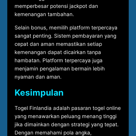
memperbesar potensi jackpot dan
kemenangan tambahan.
Selain bonus, memilih platform terpercaya
sangat penting. Sistem pembayaran yang
cepat dan aman memastikan setiap
kemenangan dapat dicairkan tanpa
hambatan. Platform terpercaya juga
menjamin pengalaman bermain lebih
nyaman dan aman.
Kesimpulan
Togel Finlandia adalah pasaran togel online
yang menawarkan peluang menang tinggi
jika dimainkan dengan strategi yang tepat.
Dengan memahami pola angka,