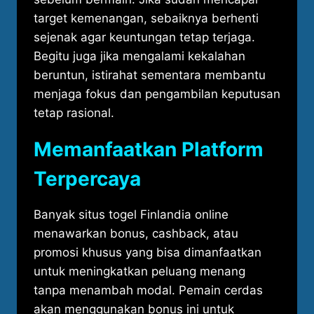
target kemenangan, sebaiknya berhenti
sejenak agar keuntungan tetap terjaga.
Begitu juga jika mengalami kekalahan
beruntun, istirahat sementara membantu
menjaga fokus dan pengambilan keputusan
tetap rasional.
Memanfaatkan Platform
Terpercaya
Banyak situs togel Finlandia online
menawarkan bonus, cashback, atau
promosi khusus yang bisa dimanfaatkan
untuk meningkatkan peluang menang
tanpa menambah modal. Pemain cerdas
akan menggunakan bonus ini untuk