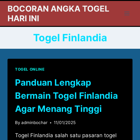
Skip
BOCORAN ANGKA TOGEL
to
HARI INI
content
Togel Finlandia
TOGEL ONLINE
Panduan Lengkap
Bermain Togel Finlandia
Agar Menang Tinggi
By
adminbochar
11/01/2025
Togel Finlandia salah satu pasaran togel