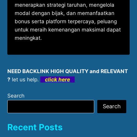
menerapkan strategi taruhan, mengelola
modal dengan bijak, dan memanfaatkan
bonus serta platform terpercaya, peluang
untuk meraih kemenangan maksimal dapat
meningkat.
NEED BACKLINK HIGH QUALITY and RELEVANT
?
let us help.
click here
Search
Search
Recent Posts