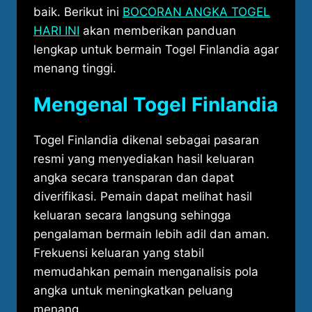
baik. Berikut ini
BOCORAN ANGKA TOGEL
HARI INI
akan memberikan panduan
lengkap untuk bermain Togel Finlandia agar
menang tinggi.
Mengenal Togel Finlandia
Togel Finlandia dikenal sebagai pasaran
resmi yang menyediakan hasil keluaran
angka secara transparan dan dapat
diverifikasi. Pemain dapat melihat hasil
keluaran secara langsung sehingga
pengalaman bermain lebih adil dan aman.
Frekuensi keluaran yang stabil
memudahkan pemain menganalisis pola
angka untuk meningkatkan peluang
menang.