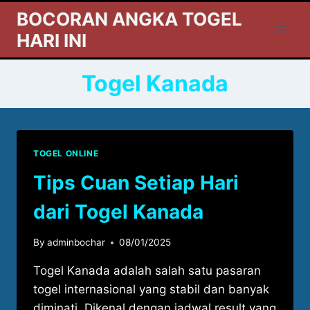
Skip
BOCORAN ANGKA TOGEL
to
HARI INI
content
Togel Kanada
TOGEL ONLINE
Tips Cuan Setiap Hari
dari Togel Kanada
By
adminbochar
08/01/2025
Togel Kanada adalah salah satu pasaran
togel internasional yang stabil dan banyak
diminati. Dikenal dengan jadwal result yang