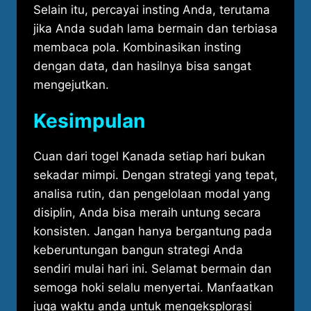
Selain itu, percayai insting Anda, terutama
jika Anda sudah lama bermain dan terbiasa
membaca pola. Kombinasikan insting
dengan data, dan hasilnya bisa sangat
mengejutkan.
Kesimpulan
Cuan dari togel Kanada setiap hari bukan
sekadar mimpi. Dengan strategi yang tepat,
analisa rutin, dan pengelolaan modal yang
disiplin, Anda bisa meraih untung secara
konsisten. Jangan hanya bergantung pada
keberuntungan bangun strategi Anda
sendiri mulai hari ini. Selamat bermain dan
semoga hoki selalu menyertai. Manfaatkan
juga waktu anda untuk mengeksplorasi