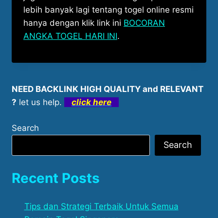
lebih banyak lagi tentang togel online resmi
hanya dengan klik link ini
BOCORAN
ANGKA TOGEL HARI INI
.
NEED BACKLINK HIGH QUALITY and RELEVANT
?
let us help.
click here
Search
Search
Recent Posts
Tips dan Strategi Terbaik Untuk Semua