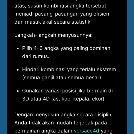
atas, susun kombinasi angka tersebut
menjadi pasang-pasangan yang efisien
dan masuk akal secara statistik.
Langkah-langkah menyusunnya:
Pilih 4–6 angka yang paling dominan
dari rumus.
Hindari kombinasi yang terlalu ekstrem
(semua ganjil atau semua besar).
Gunakan variasi posisi jika bermain di
3D atau 4D (as, kop, kepala, ekor).
Dengan menyusun angka secara disiplin,
Anda tidak akan mudah terjebak pada
permainan angka dalam
versace4d
yang