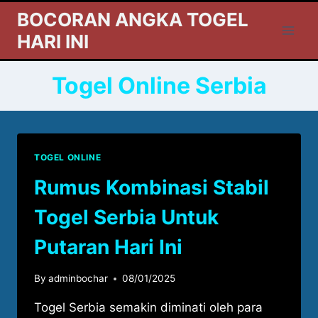
Skip
BOCORAN ANGKA TOGEL
to
HARI INI
content
Togel Online Serbia
TOGEL ONLINE
Rumus Kombinasi Stabil
Togel Serbia Untuk
Putaran Hari Ini
By
adminbochar
08/01/2025
Togel Serbia semakin diminati oleh para