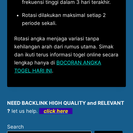
frekuensi tinggi dalam 3 hari terakhir.
Rotasi dilakukan maksimal setiap 2
periode sekali.
Rotasi angka menjaga variasi tanpa
kehilangan arah dari rumus utama. Simak
dan ikuti terus informasi togel online secara
lengkap hanya di
BOCORAN ANGKA
TOGEL HARI INI
.
NEED BACKLINK HIGH QUALITY and RELEVANT
?
let us help.
click here
Search