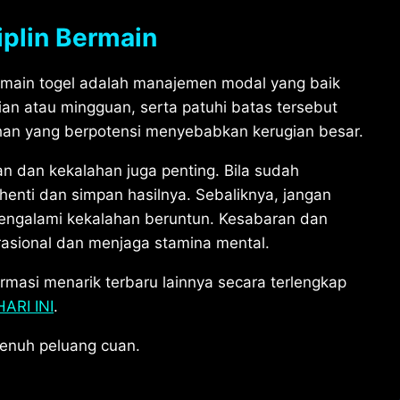
plin Bermain
rmain togel adalah manajemen modal yang baik
rian atau mingguan, serta patuhi batas tersebut
ihan yang berpotensi menyebabkan kerugian besar.
n dan kekalahan juga penting. Bila sudah
enti dan simpan hasilnya. Sebaliknya, jangan
ngalami kekalahan beruntun. Kesabaran dan
rasional dan menjaga stamina mental.
ormasi menarik terbaru lainnya secara terlengkap
RI INI
.
penuh peluang cuan.