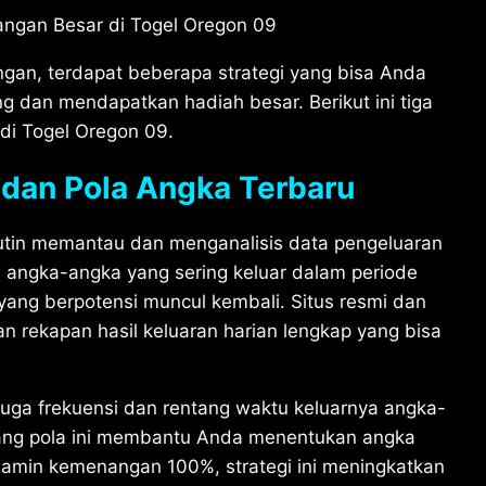
gan, terdapat beberapa strategi yang bisa Anda
 dan mendapatkan hadiah besar. Berikut ini tiga
 di Togel Oregon 09.
 dan Pola Angka Terbaru
 rutin memantau dan menganalisis data pengeluaran
angka-angka yang sering keluar dalam periode
 yang berpotensi muncul kembali. Situs resmi dan
n rekapan hasil keluaran harian lengkap yang bisa
juga frekuensi dan rentang waktu keluarnya angka-
ng pola ini membantu Anda menentukan angka
njamin kemenangan 100%, strategi ini meningkatkan