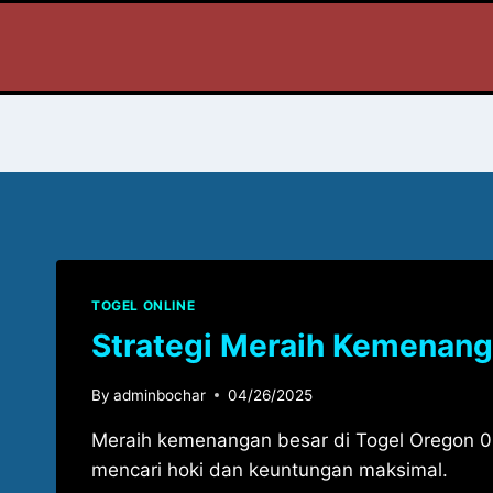
Skip
to
content
TOGEL ONLINE
Strategi Meraih Kemenang
By
adminbochar
04/26/2025
Meraih kemenangan besar di Togel Oregon 0
mencari hoki dan keuntungan maksimal.