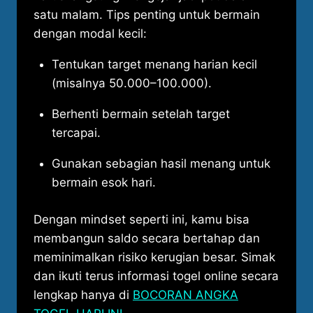
satu malam. Tips penting untuk bermain
dengan modal kecil:
Tentukan target menang harian kecil
(misalnya 50.000–100.000).
Berhenti bermain setelah target
tercapai.
Gunakan sebagian hasil menang untuk
bermain esok hari.
Dengan mindset seperti ini, kamu bisa
membangun saldo secara bertahap dan
meminimalkan risiko kerugian besar. Simak
dan ikuti terus informasi togel online secara
lengkap hanya di
BOCORAN ANGKA