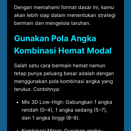
Dengan memahami format dasar ini, kamu
akan lebih siap dalam menentukan strategi
bermain dan mengelola taruhan.
Gunakan Pola Angka
Kombinasi Hemat Modal
Salah satu cara bermain hemat namun
tetap punya peluang besar adalah dengan
menggunakan pola kombinasi angka yang
terukur. Contohnya:
Mix 3D Low-High: Gabungkan 1 angka
rendah (0–4), 1 angka sedang (5–7),
dan 1 angka tinggi (8–9).
Kombinasi Mirror: Gunakan angka-