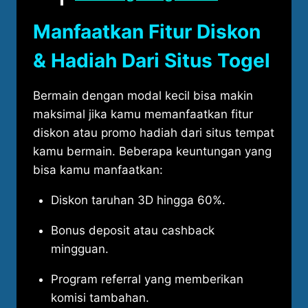
Manfaatkan Fitur Diskon
& Hadiah Dari Situs Togel
Bermain dengan modal kecil bisa makin
maksimal jika kamu memanfaatkan fitur
diskon atau promo hadiah dari situs tempat
kamu bermain. Beberapa keuntungan yang
bisa kamu manfaatkan:
Diskon taruhan 3D hingga 60%.
Bonus deposit atau cashback
mingguan.
Program referral yang memberikan
komisi tambahan.