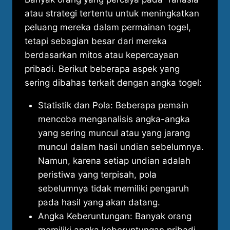
atau strategi tertentu untuk meningkatkan
peluang mereka dalam permainan togel,
tetapi sebagian besar dari mereka
berdasarkan mitos atau kepercayaan
pribadi. Berikut beberapa aspek yang
sering dibahas terkait dengan angka togel:
Statistik dan Pola: Beberapa pemain
mencoba menganalisis angka-angka
yang sering muncul atau yang jarang
muncul dalam hasil undian sebelumnya.
Namun, karena setiap undian adalah
peristiwa yang terpisah, pola
sebelumnya tidak memiliki pengaruh
pada hasil yang akan datang.
Angka Keberuntungan: Banyak orang