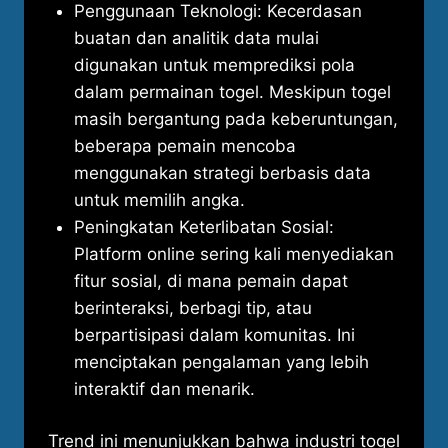
Penggunaan Teknologi: Kecerdasan
buatan dan analitik data mulai
digunakan untuk memprediksi pola
dalam permainan togel. Meskipun togel
masih bergantung pada keberuntungan,
beberapa pemain mencoba
menggunakan strategi berbasis data
untuk memilih angka.
Peningkatan Keterlibatan Sosial:
Platform online sering kali menyediakan
fitur sosial, di mana pemain dapat
berinteraksi, berbagi tip, atau
berpartisipasi dalam komunitas. Ini
menciptakan pengalaman yang lebih
interaktif dan menarik.
Trend ini menunjukkan bahwa industri togel