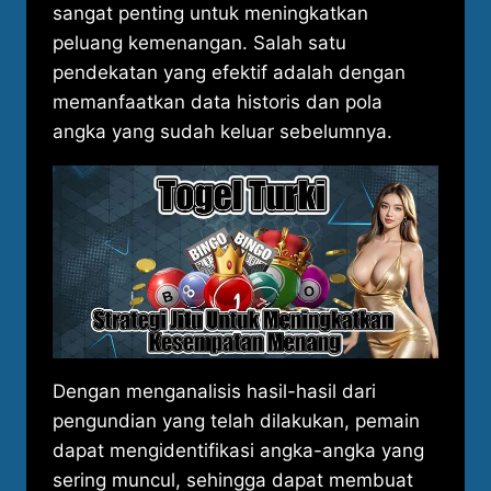
sangat penting untuk meningkatkan
peluang kemenangan. Salah satu
pendekatan yang efektif adalah dengan
memanfaatkan data historis dan pola
angka yang sudah keluar sebelumnya.
Dengan menganalisis hasil-hasil dari
pengundian yang telah dilakukan, pemain
dapat mengidentifikasi angka-angka yang
sering muncul, sehingga dapat membuat