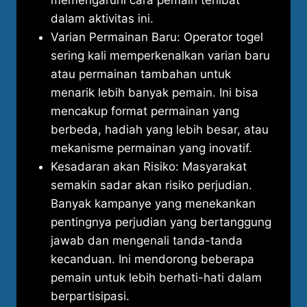
dalam aktivitas ini.
Varian Permainan Baru: Operator togel
sering kali memperkenalkan varian baru
atau permainan tambahan untuk
menarik lebih banyak pemain. Ini bisa
mencakup format permainan yang
berbeda, hadiah yang lebih besar, atau
mekanisme permainan yang inovatif.
Kesadaran akan Risiko: Masyarakat
semakin sadar akan risiko perjudian.
Banyak kampanye yang menekankan
pentingnya perjudian yang bertanggung
jawab dan mengenali tanda-tanda
kecanduan. Ini mendorong beberapa
pemain untuk lebih berhati-hati dalam
berpartisipasi.