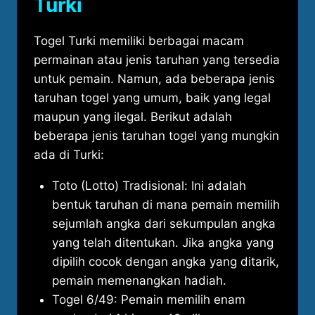
Turki
Togel Turki memiliki berbagai macam
permainan atau jenis taruhan yang tersedia
untuk pemain. Namun, ada beberapa jenis
taruhan togel yang umum, baik yang legal
maupun yang ilegal. Berikut adalah
beberapa jenis taruhan togel yang mungkin
ada di Turki:
Toto (Lotto) Tradisional: Ini adalah
bentuk taruhan di mana pemain memilih
sejumlah angka dari sekumpulan angka
yang telah ditentukan. Jika angka yang
dipilih cocok dengan angka yang ditarik,
pemain memenangkan hadiah.
Togel 6/49: Pemain memilih enam