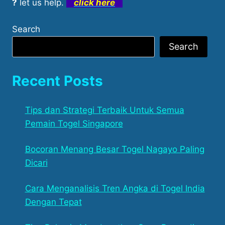
?
let us help.
click here
Search
Search
Recent Posts
Tips dan Strategi Terbaik Untuk Semua
Pemain Togel Singapore
Bocoran Menang Besar Togel Nagayo Paling
Dicari
Cara Menganalisis Tren Angka di Togel India
Dengan Tepat