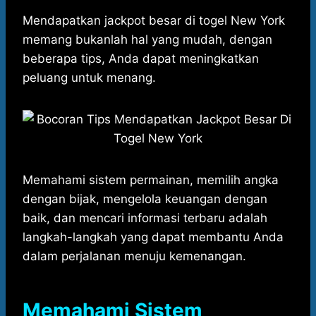
h
a
e
e
k
i
a
c
s
l
y
n
Mendapatkan jackpot besar di togel New York
t
e
s
e
p
e
memang bukanlah hal yang mudah, dengan
s
b
e
g
e
beberapa tips, Anda dapat meningkatkan
A
o
n
r
peluang untuk menang.
p
o
g
a
p
k
e
m
r
Memahami sistem permainan, memilih angka
dengan bijak, mengelola keuangan dengan
baik, dan mencari informasi terbaru adalah
langkah-langkah yang dapat membantu Anda
dalam perjalanan menuju kemenangan.
Memahami Sistem