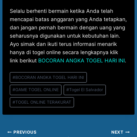
Selalu berhenti bermain ketika Anda telah
mencapai batas anggaran yang Anda tetapkan,
dan jangan pernah bermain dengan uang yang
seharusnya digunakan untuk kebutuhan lain.
Ayo simak dan ikuti terus informasi menarik
hanya di togel online secara lengkapnya klik
link berikut
BOCORAN ANGKA TOGEL HARI INI
.
Post
#
BOCORAN ANGKA TOGEL HARI INI
Tags:
#
GAME TOGEL ONLINE
#
Togel El Salvador
#
TOGEL ONLINE TERAKURAT
Post
PREVIOUS
NEXT