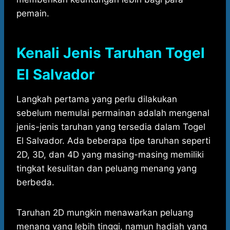
pemain.
Kenali Jenis Taruhan Togel
El Salvador
Langkah pertama yang perlu dilakukan
sebelum memulai permainan adalah mengenal
jenis-jenis taruhan yang tersedia dalam Togel
El Salvador. Ada beberapa tipe taruhan seperti
2D, 3D, dan 4D yang masing-masing memiliki
tingkat kesulitan dan peluang menang yang
berbeda.
Taruhan 2D mungkin menawarkan peluang
menang yang lebih tinggi, namun hadiah yang