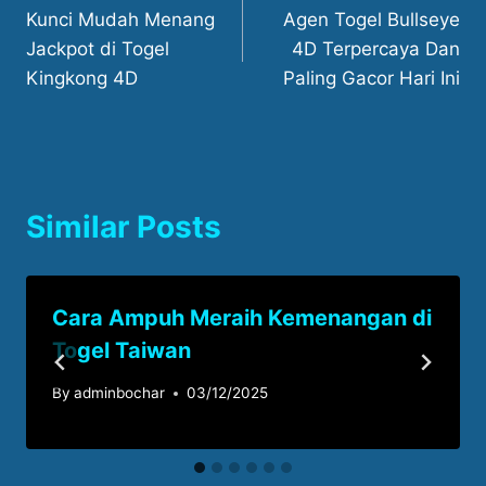
Kunci Mudah Menang
Agen Togel Bullseye
navigation
Jackpot di Togel
4D Terpercaya Dan
Kingkong 4D
Paling Gacor Hari Ini
Similar Posts
Cara Ampuh Meraih Kemenangan di
Togel Taiwan
By
adminbochar
03/12/2025