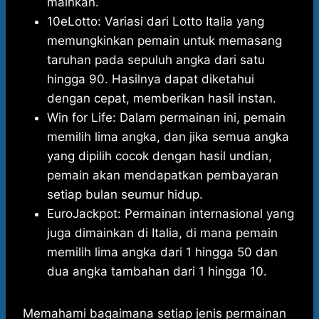
mainkan.
10eLotto: Variasi dari Lotto Italia yang
memungkinkan pemain untuk memasang
taruhan pada sepuluh angka dari satu
hingga 90. Hasilnya dapat diketahui
dengan cepat, memberikan hasil instan.
Win for Life: Dalam permainan ini, pemain
memilih lima angka, dan jika semua angka
yang dipilih cocok dengan hasil undian,
pemain akan mendapatkan pembayaran
setiap bulan seumur hidup.
EuroJackpot: Permainan internasional yang
juga dimainkan di Italia, di mana pemain
memilih lima angka dari 1 hingga 50 dan
dua angka tambahan dari 1 hingga 10.
Memahami bagaimana setiap jenis permainan