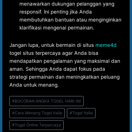
menawarkan dukungan pelanggan yang
responsif. Ini penting jika Anda
membutuhkan bantuan atau menginginkan
klarifikasi mengenai permainan.
Jangan lupa, untuk bermain di situs
meme4d
togel situs terpercaya agar Anda bisa
mendapatkan pengalaman yang maksimal dan
aman. Sehingga Anda dapat fokus pada
strategi permainan dan meningkatkan peluang
Anda untuk menang.
Post
#
BOCORAN ANGKA TOGEL HARI INI
Tags:
#
Cara Menang Togel Italia
#
Togel Italia
#
Togel Online Terpercaya