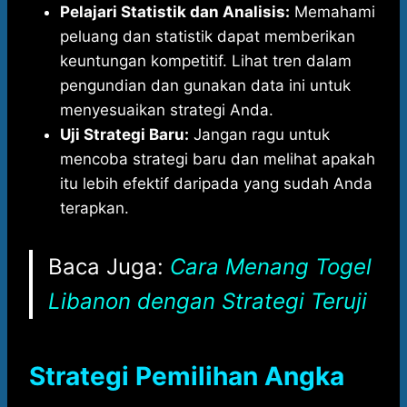
Pelajari Statistik dan Analisis:
Memahami
peluang dan statistik dapat memberikan
keuntungan kompetitif. Lihat tren dalam
pengundian dan gunakan data ini untuk
menyesuaikan strategi Anda.
Uji Strategi Baru:
Jangan ragu untuk
mencoba strategi baru dan melihat apakah
itu lebih efektif daripada yang sudah Anda
terapkan.
Baca Juga:
Cara Menang Togel
Libanon dengan Strategi Teruji
Strategi Pemilihan Angka