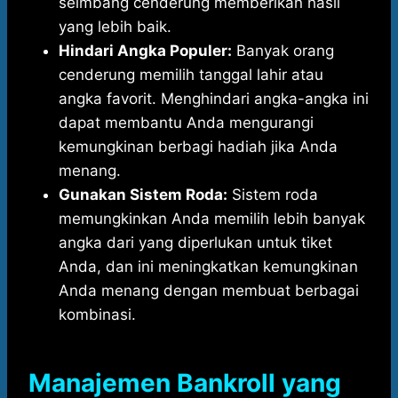
seimbang cenderung memberikan hasil
yang lebih baik.
Hindari Angka Populer:
Banyak orang
cenderung memilih tanggal lahir atau
angka favorit. Menghindari angka-angka ini
dapat membantu Anda mengurangi
kemungkinan berbagi hadiah jika Anda
menang.
Gunakan Sistem Roda:
Sistem roda
memungkinkan Anda memilih lebih banyak
angka dari yang diperlukan untuk tiket
Anda, dan ini meningkatkan kemungkinan
Anda menang dengan membuat berbagai
kombinasi.
Manajemen Bankroll yang