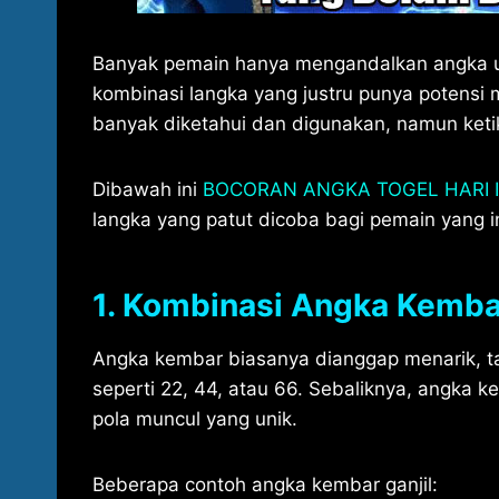
Banyak pemain hanya mengandalkan angka u
kombinasi langka yang justru punya potensi
banyak diketahui dan digunakan, namun ket
Dibawah ini
BOCORAN ANGKA TOGEL HARI I
langka yang patut dicoba bagi pemain yang in
1. Kombinasi Angka Kembar
Angka kembar biasanya dianggap menarik, ta
seperti 22, 44, atau 66. Sebaliknya, angka k
pola muncul yang unik.
Beberapa contoh angka kembar ganjil: