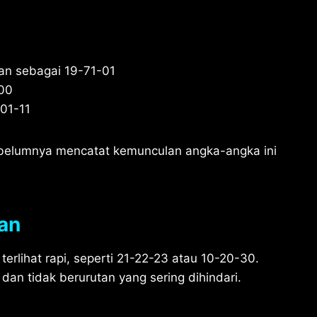
an sebagai 19-71-01
-00
-01-11
sebelumnya mencatat kemunculan angka-angka ini
tan
rlihat rapi, seperti 21-22-23 atau 10-20-30.
an tidak berurutan yang sering dihindari.