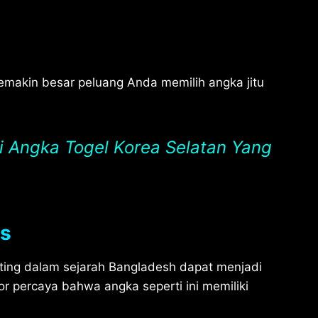
emakin besar peluang Anda memilih angka jitu
i Angka Togel Korea Selatan Yang
is
nting dalam sejarah Bangladesh dapat menjadi
or percaya bahwa angka seperti ini memiliki