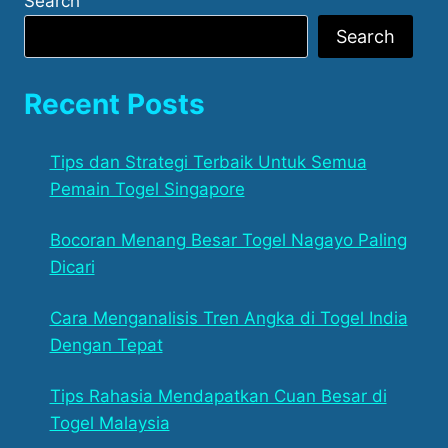
Search
Search
Recent Posts
Tips dan Strategi Terbaik Untuk Semua
Pemain Togel Singapore
Bocoran Menang Besar Togel Nagayo Paling
Dicari
Cara Menganalisis Tren Angka di Togel India
Dengan Tepat
Tips Rahasia Mendapatkan Cuan Besar di
Togel Malaysia