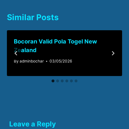
Similar Posts
Bocoran Valid Pola Togel New
Zealand
By
adminbochar
03/05/2026
Leave a Reply