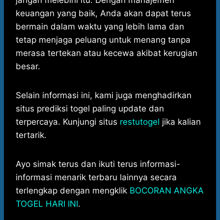
jangan melebihi itu. Dengan manajemen
keuangan yang baik, Anda akan dapat terus
bermain dalam waktu yang lebih lama dan
tetap menjaga peluang untuk menang tanpa
merasa tertekan atau kecewa akibat kerugian
besar.
Selain informasi ini, kami juga menghadirkan
situs prediksi togel paling update dan
terpercaya. Kunjungi situs
restutogel
jika kalian
tertarik.
Ayo simak terus dan ikuti terus informasi-
informasi menarik terbaru lainnya secara
terlengkap dengan mengklik
BOCORAN ANGKA
TOGEL HARI INI
.