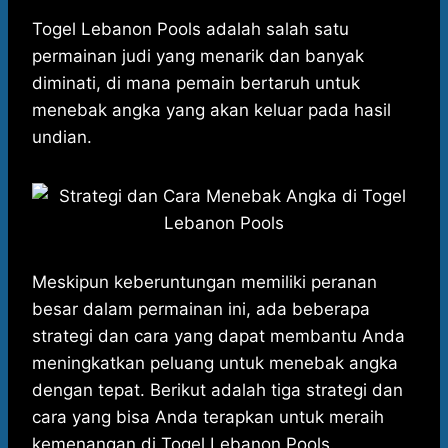
h
a
e
e
k
i
a
c
s
l
y
n
Togel Lebanon Pools adalah salah satu
t
e
s
e
p
e
permainan judi yang menarik dan banyak
s
b
e
g
e
diminati, di mana pemain bertaruh untuk
A
o
n
r
menebak angka yang akan keluar pada hasil
p
o
g
a
undian.
p
k
e
m
r
Meskipun keberuntungan memiliki peranan
besar dalam permainan ini, ada beberapa
strategi dan cara yang dapat membantu Anda
meningkatkan peluang untuk menebak angka
dengan tepat. Berikut adalah tiga strategi dan
cara yang bisa Anda terapkan untuk meraih
kemenangan di Togel Lebanon Pools.