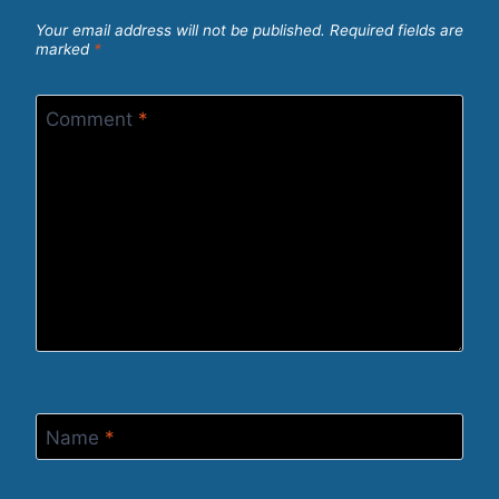
Your email address will not be published.
Required fields are
marked
*
Comment
*
Name
*