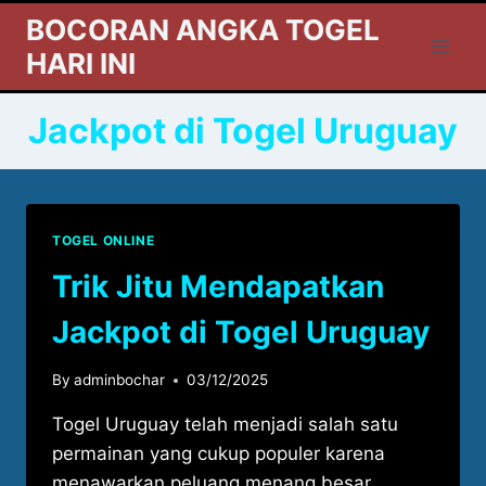
Skip
BOCORAN ANGKA TOGEL
to
HARI INI
content
Jackpot di Togel Uruguay
TOGEL ONLINE
Trik Jitu Mendapatkan
Jackpot di Togel Uruguay
By
adminbochar
03/12/2025
Togel Uruguay telah menjadi salah satu
permainan yang cukup populer karena
menawarkan peluang menang besar.