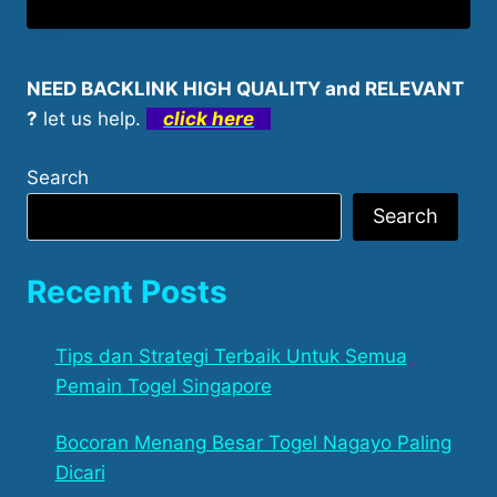
NEED BACKLINK HIGH QUALITY and RELEVANT
?
let us help.
click here
Search
Search
Recent Posts
Tips dan Strategi Terbaik Untuk Semua
Pemain Togel Singapore
Bocoran Menang Besar Togel Nagayo Paling
Dicari