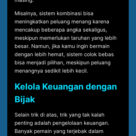
masing.
Misalnya, sistem kombinasi bisa
meningkatkan peluang menang karena
mencakup beberapa angka sekaligus,
meskipun memerlukan taruhan yang lebih
besar. Namun, jika kamu ingin bermain
dengan lebih hemat, sistem colok bebas
bisa menjadi pilihan, meskipun peluang
menangnya sedikit lebih kecil.
Kelola Keuangan dengan
Bijak
Selain trik di atas, trik yang tak kalah
penting adalah pengelolaan keuangan.
Banyak pemain yang terjebak dalam