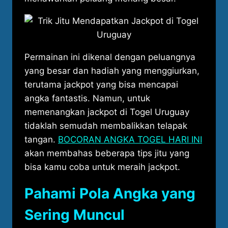
Permainan ini dikenal dengan peluangnya
yang besar dan hadiah yang menggiurkan,
terutama jackpot yang bisa mencapai
angka fantastis. Namun, untuk
memenangkan jackpot di Togel Uruguay
tidaklah semudah membalikkan telapak
tangan.
BOCORAN ANGKA TOGEL HARI INI
akan membahas beberapa tips jitu yang
bisa kamu coba untuk meraih jackpot.
Pahami Pola Angka yang
Sering Muncul