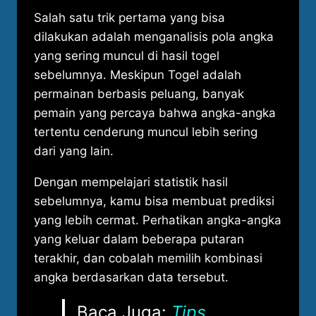
Salah satu trik pertama yang bisa
dilakukan adalah menganalisis pola angka
yang sering muncul di hasil togel
sebelumnya. Meskipun Togel adalah
permainan berbasis peluang, banyak
pemain yang percaya bahwa angka-angka
tertentu cenderung muncul lebih sering
dari yang lain.
Dengan mempelajari statistik hasil
sebelumnya, kamu bisa membuat prediksi
yang lebih cermat. Perhatikan angka-angka
yang keluar dalam beberapa putaran
terakhir, dan cobalah memilih kombinasi
angka berdasarkan data tersebut.
Baca Juga:
Tips