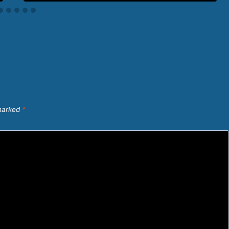
 marked
*