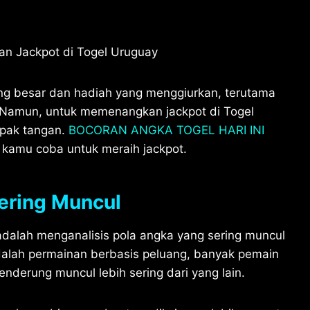
ng besar dan hadiah yang menggiurkan, terutama
. Namun, untuk memenangkan jackpot di Togel
apak tangan.
BOCORAN ANGKA TOGEL HARI INI
 kamu coba untuk meraih jackpot.
ering Muncul
 adalah menganalisis pola angka yang sering muncul
adalah permainan berbasis peluang, banyak pemain
derung muncul lebih sering dari yang lain.