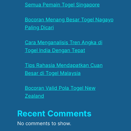
Semua Pemain Togel Singapore
Bocoran Menang Besar Togel Nagayo
Paling Dicari
Cara Menganalisis Tren Angka di
Togel India Dengan Tepat
Tips Rahasia Mendapatkan Cuan
Besar di Togel Malaysia
Bocoran Valid Pola Togel New
Zealand
Recent Comments
No comments to show.