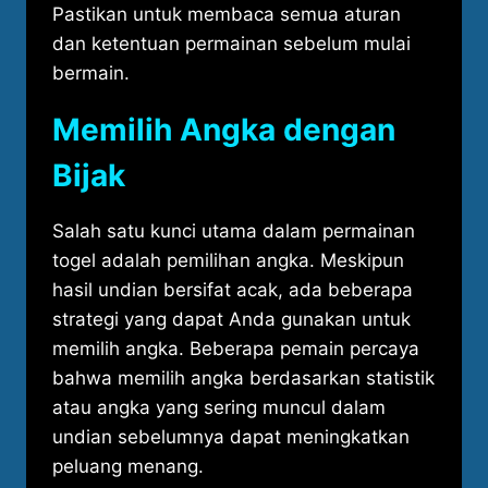
Pastikan untuk membaca semua aturan
dan ketentuan permainan sebelum mulai
bermain.
Memilih Angka dengan
Bijak
Salah satu kunci utama dalam permainan
togel adalah pemilihan angka. Meskipun
hasil undian bersifat acak, ada beberapa
strategi yang dapat Anda gunakan untuk
memilih angka. Beberapa pemain percaya
bahwa memilih angka berdasarkan statistik
atau angka yang sering muncul dalam
undian sebelumnya dapat meningkatkan
peluang menang.