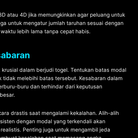
 3D atau 4D jika memungkinkan agar peluang untuk
juga untuk mengatur jumlah taruhan sesuai dengan
waktu lebih lama tanpa cepat habis.
sabaran
rusial dalam berjudi togel. Tentukan batas modal
k tidak melebihi batas tersebut. Kesabaran dalam
erburu-buru dan terhindar dari keputusan
besar.
a drastis saat mengalami kekalahan. Alih-alih
sisten dengan modal yang terkendali akan
alistis. Penting juga untuk mengambil jeda