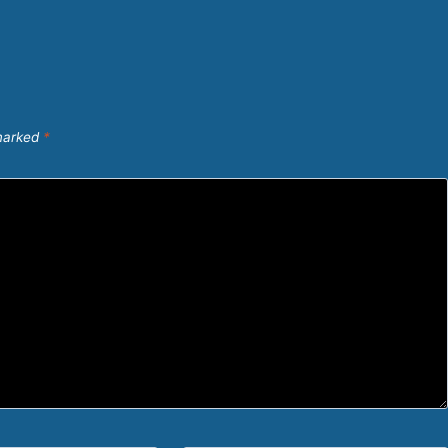
 marked
*