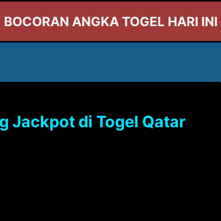
BOCORAN ANGKA TOGEL HARI INI
 Jackpot di Togel Qatar