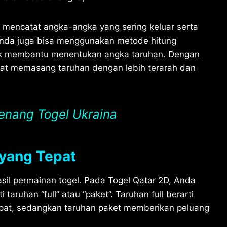
an mencatat angka-angka yang sering keluar serta
Anda juga bisa menggunakan metode hitung
tuk membantu menentukan angka taruhan. Dengan
at memasang taruhan dengan lebih terarah dan
enang Togel Ukraina
 yang Tepat
sil permainan togel. Pada Togel Qatar 2D, Anda
aruhan “full” atau “paket”. Taruhan full berarti
pat, sedangkan taruhan paket memberikan peluang