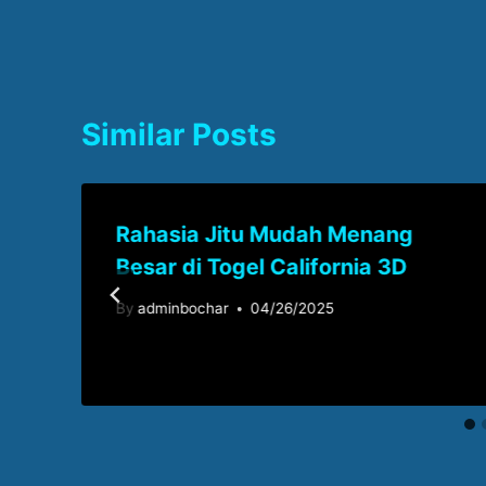
Similar Posts
Rahasia Jitu Mudah Menang
Besar di Togel California 3D
By
adminbochar
04/26/2025