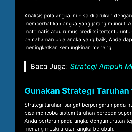
Analisis pola angka ini bisa dilakukan deng
memperhatikan angka yang jarang muncul. 
matematis atau rumus prediksi tertentu un
pemahaman pola angka yang baik, Anda dap
meningkatkan kemungkinan menang.
Baca Juga:
Strategi Ampuh M
Gunakan Strategi Taruhan
Strategi taruhan sangat berpengaruh pada ha
bisa mencoba sistem taruhan berbeda seperti t
Anda bertaruh pada angka dengan urutan te
menang meski urutan angka berubah.