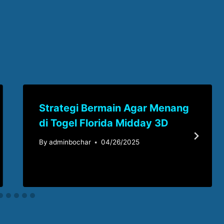
Strategi Bermain Agar Menang
di Togel Florida Midday 3D
By
adminbochar
04/26/2025