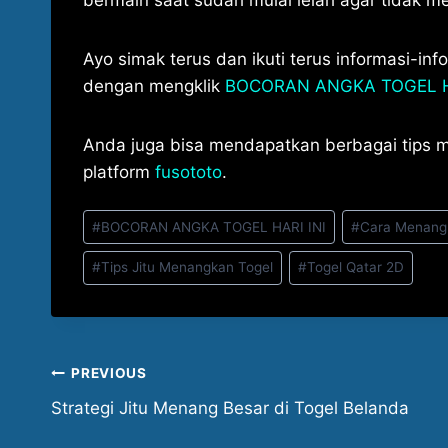
bermain saat sudah mulai lelah agar tidak
Ayo simak terus dan ikuti terus informasi-inf
dengan mengklik
BOCORAN ANGKA TOGEL HA
Anda juga bisa mendapatkan berbagai tips m
platform
fusototo
.
Post
#
BOCORAN ANGKA TOGEL HARI INI
#
Cara Menang
Tags:
#
Tips Jitu Menangkan Togel
#
Togel Qatar 2D
Post
PREVIOUS
Strategi Jitu Menang Besar di Togel Belanda
navigation