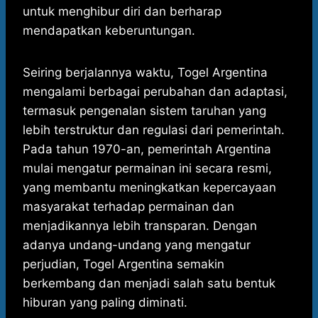
untuk menghibur diri dan berharap
mendapatkan keberuntungan.
Seiring berjalannya waktu, Togel Argentina
mengalami berbagai perubahan dan adaptasi,
termasuk pengenalan sistem taruhan yang
lebih terstruktur dan regulasi dari pemerintah.
Pada tahun 1970-an, pemerintah Argentina
mulai mengatur permainan ini secara resmi,
yang membantu meningkatkan kepercayaan
masyarakat terhadap permainan dan
menjadikannya lebih transparan. Dengan
adanya undang-undang yang mengatur
perjudian, Togel Argentina semakin
berkembang dan menjadi salah satu bentuk
hiburan yang paling diminati.