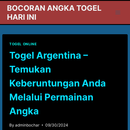
Skip
BOCORAN ANGKA TOGEL
to
HARI INI
content
TOGEL ONLINE
Togel Argentina –
Temukan
Keberuntungan Anda
Melalui Permainan
Angka
By
adminbochar
09/30/2024