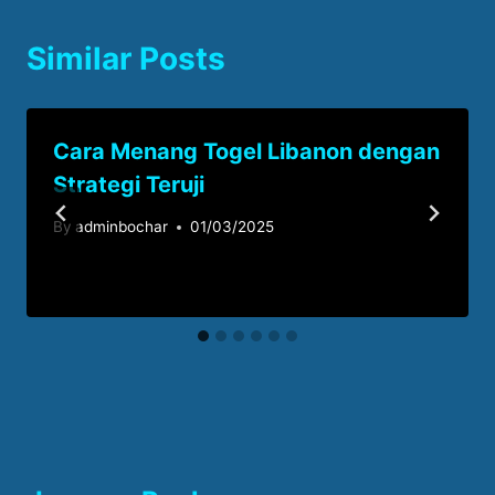
Similar Posts
Cara Menang Togel Libanon dengan
Strategi Teruji
By
adminbochar
01/03/2025