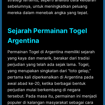
strategi tertentu, seperti analisis data keluaran
sebelumnya, untuk meningkatkan peluang
mereka dalam menebak angka yang tepat.
Sejarah Permainan Togel
Argentina
Permainan Togel di Argentina memiliki sejarah
yang kaya dan menarik, berakar dari tradisi
perjudian yang telah ada sejak lama. Togel,
yang merupakan singkatan dari “toto gelap,”
pertama kali diperkenalkan di Argentina pada
awal abad ke-20, ketika berbagai bentuk
perjudian mulai berkembang di negara
tersebut. Pada masa itu, permainan ini menjadi
populer di kalangan masyarakat sebagai cara