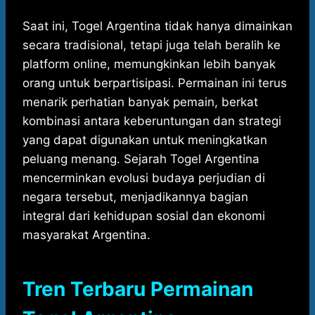
Saat ini, Togel Argentina tidak hanya dimainkan
secara tradisional, tetapi juga telah beralih ke
platform online, memungkinkan lebih banyak
orang untuk berpartisipasi. Permainan ini terus
menarik perhatian banyak pemain, berkat
kombinasi antara keberuntungan dan strategi
yang dapat digunakan untuk meningkatkan
peluang menang. Sejarah Togel Argentina
mencerminkan evolusi budaya perjudian di
negara tersebut, menjadikannya bagian
integral dari kehidupan sosial dan ekonomi
masyarakat Argentina.
Tren Terbaru Permainan