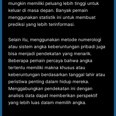
mungkin memiliki peluang lebih tinggi untuk
keluar di masa depan. Banyak pemain
menggunakan statistik ini untuk membuat
prediksi yang lebih terinformasi.
Selain itu, menggunakan metode numerologi
atau sistem angka keberuntungan pribadi juga
bisa menjadi pendekatan yang menarik.
Beberapa pemain percaya bahwa angka
tertentu memiliki makna khusus atau
keberuntungan berdasarkan tanggal lahir atau
peristiwa penting dalam hidup mereka.
Menggabungkan pendekatan ini dengan
analisis data dapat memberikan perspektif
yang lebih luas dalam memilih angka.