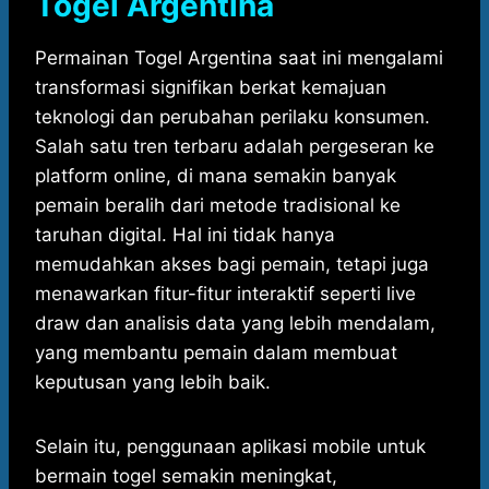
Togel Argentina
Permainan Togel Argentina saat ini mengalami
transformasi signifikan berkat kemajuan
teknologi dan perubahan perilaku konsumen.
Salah satu tren terbaru adalah pergeseran ke
platform online, di mana semakin banyak
pemain beralih dari metode tradisional ke
taruhan digital. Hal ini tidak hanya
memudahkan akses bagi pemain, tetapi juga
menawarkan fitur-fitur interaktif seperti live
draw dan analisis data yang lebih mendalam,
yang membantu pemain dalam membuat
keputusan yang lebih baik.
Selain itu, penggunaan aplikasi mobile untuk
bermain togel semakin meningkat,