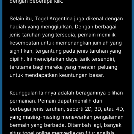
dengan beberapa klik.
Selain itu, Togel Argentina juga dikenal dengan
hadiah yang menggiurkan. Dengan berbagai
jenis taruhan yang tersedia, pemain memiliki
kesempatan untuk memenangkan jumlah yang
signifikan, tergantung pada jenis taruhan yang
dipilih. Ini menciptakan daya tarik tersendiri,
terutama bagi mereka yang mencari peluang
untuk mendapatkan keuntungan besar.
Keunggulan lainnya adalah beragamnya pilihan
permainan. Pemain dapat memilih dari
berbagai jenis taruhan, seperti 2D, 3D, atau 4D,
yang masing-masing menawarkan pengalaman
bermain yang berbeda. Ditambah lagi, banyak
situs togel online menyediakan fitur analisis