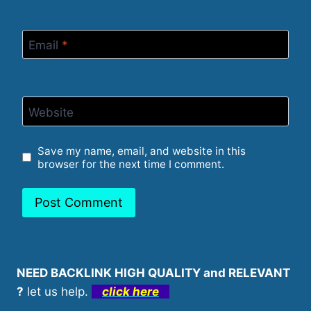
Email
*
Website
Save my name, email, and website in this
browser for the next time I comment.
NEED BACKLINK HIGH QUALITY and RELEVANT
?
let us help.
click here