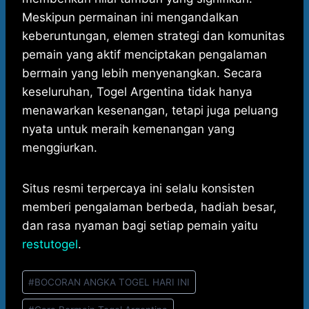
Meskipun permainan ini mengandalkan
keberuntungan, elemen strategi dan komunitas
pemain yang aktif menciptakan pengalaman
bermain yang lebih menyenangkan. Secara
keseluruhan, Togel Argentina tidak hanya
menawarkan kesenangan, tetapi juga peluang
nyata untuk meraih kemenangan yang
menggiurkan.
Situs resmi terpercaya ini selalu konsisten
memberi pengalaman berbeda, hadiah besar,
dan rasa nyaman bagi setiap pemain yaitu
restutogel
.
Post
#
BOCORAN ANGKA TOGEL HARI INI
Tags: