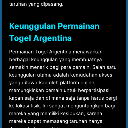
taruhan yang dipasang.
Keunggulan Permainan
Togel Argentina
Permainan Togel Argentina menawarkan
berbagai keunggulan yang membuatnya
semakin menarik bagi para pemain. Salah satu
keunggulan utama adalah kemudahan akses
yang ditawarkan oleh platform online,
memungkinkan pemain untuk berpartisipasi
kapan saja dan di mana saja tanpa harus pergi
ke lokasi fisik. Ini sangat menguntungkan bagi
mereka yang memiliki kesibukan, karena
mereka dapat memasang taruhan hanya