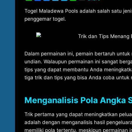
h
a
e
e
k
i
a
c
s
l
y
n
Togel Maladewa Pools adalah salah satu jeni
t
e
s
e
p
e
penggemar togel.
s
b
e
g
e
A
o
n
r
p
o
g
a
p
k
e
m
r
Dalam permainan ini, pemain bertaruh untuk
undian. Walaupun permainan ini sangat berg
tips yang dapat membantu Anda meningkatka
tiga trik dan tips yang bisa Anda coba untu
Menganalisis Pola Angka
Trik pertama yang dapat meningkatkan pel
adalah dengan menganalisis hasil pengeluara
memiliki pola tertentu, meskipun permainan i