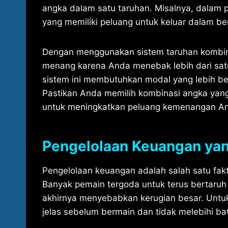
angka dalam satu taruhan. Misalnya, dalam
yang memiliki peluang untuk keluar dalam be
Dengan menggunakan sistem taruhan kombina
menang karena Anda menebak lebih dari sat
sistem ini membutuhkan modal yang lebih bes
Pastikan Anda memilih kombinasi angka yang 
untuk meningkatkan peluang kemenangan A
Pengelolaan Keuangan ya
Pengelolaan keuangan adalah salah satu fakt
Banyak pemain tergoda untuk terus bertaruh
akhirnya menyebabkan kerugian besar. Untuk 
jelas sebelum bermain dan tidak melebihi ba