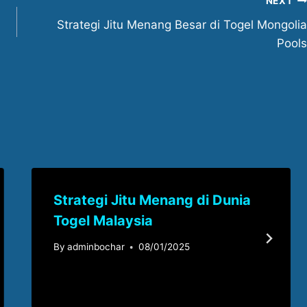
NEXT
Strategi Jitu Menang Besar di Togel Mongolia
Pools
Strategi Jitu Menang di Dunia
Togel Malaysia
By
adminbochar
08/01/2025