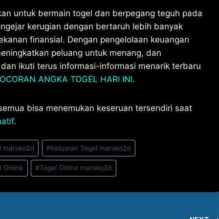
an untuk bermain togel dan berpegang teguh pada
ngejar kerugian dengan bertaruh lebih banyak
ekanan finansial. Dengan pengelolaan keuangan
meningkatkan peluang untuk menang, dan
dan ikuti terus informasi-informasi menarik terbaru
OCORAN ANGKA TOGEL HARI INI
.
 semua bisa menemukan keseruan tersendiri saat
atif
.
l maroko2d
#
Keluaran Togel maroko2d
l Online
#
Togel Online maroko2d