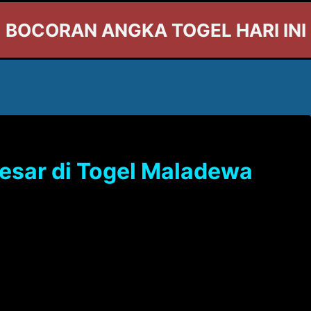
BOCORAN ANGKA TOGEL HARI INI
esar di Togel Maladewa