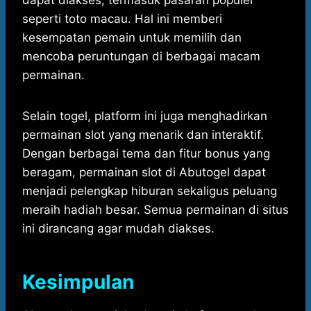
dapat diakses, termasuk pasaran populer
seperti toto macau. Hal ini memberi
kesempatan pemain untuk memilih dan
mencoba peruntungan di berbagai macam
permainan.
Selain togel, platform ini juga menghadirkan
permainan slot yang menarik dan interaktif.
Dengan berbagai tema dan fitur bonus yang
beragam, permainan slot di Abutogel dapat
menjadi pelengkap hiburan sekaligus peluang
meraih hadiah besar. Semua permainan di situs
ini dirancang agar mudah diakses.
Kesimpulan