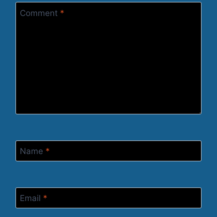
Comment
*
Name
*
Email
*