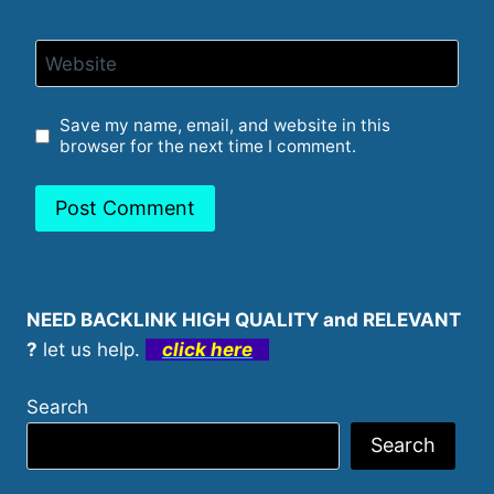
Website
Save my name, email, and website in this
browser for the next time I comment.
NEED BACKLINK HIGH QUALITY and RELEVANT
?
let us help.
click here
Search
Search