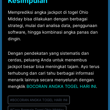
Kesimpulan
Memprediksi angka jackpot di togel Ohio
Midday bisa dilakukan dengan berbagai
strategi, mulai dari analisa data, penggunaan
software, hingga kombinasi angka panas dan
dingin.
Dengan pendekatan yang sistematis dan
cerdas, peluang Anda untuk menembus
jackpot besar bisa meningkat tajam. Ayo terus
terhubung dan cari tahu berbagai informasi
menarik lainnya secara menyeluruh dengan
mengklik
BOCORAN ANGKA TOGEL HARI INI
.
Post
#
BOCORAN ANGKA TOGEL HARI INI
Tags:
#
Cara Bermain Togel Ohio Midday