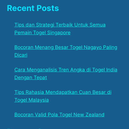
Recent Posts
Tips dan Strategi Terbaik Untuk Semua
Pemain Togel Singapore
Bocoran Menang Besar Togel Nagayo Paling
Dicari
Cara Menganalisis Tren Angka di Togel India
Dengan Tepat
Tips Rahasia Mendapatkan Cuan Besar di
Togel Malaysia
Bocoran Valid Pola Togel New Zealand