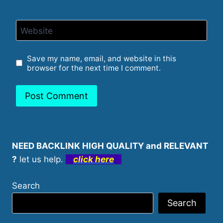
Website
Save my name, email, and website in this
browser for the next time I comment.
NEED BACKLINK HIGH QUALITY and RELEVANT
?
let us help.
click here
Search
Search