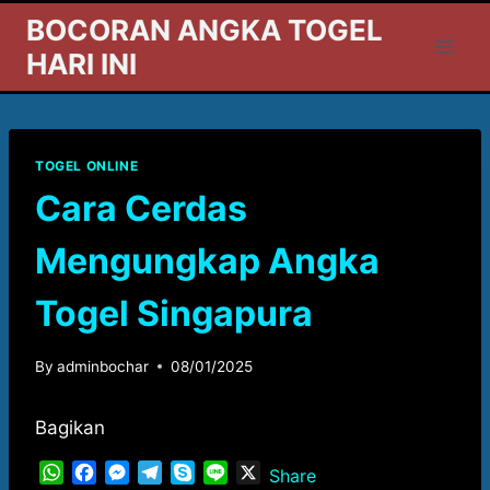
Skip
BOCORAN ANGKA TOGEL
to
HARI INI
content
TOGEL ONLINE
Cara Cerdas
Mengungkap Angka
Togel Singapura
By
adminbochar
08/01/2025
Bagikan
W
F
M
T
S
L
X
Share