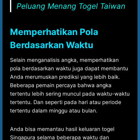
Peluang Menang Togel Taiwan
Memperhatikan Pola
Berdasarkan Waktu
Selain menganalisis angka, memperhatikan
pola berdasarkan waktu juga dapat membantu
Anda merumuskan prediksi yang lebih baik.
Beberapa pemain percaya bahwa angka
tertentu lebih sering muncul pada waktu-waktu
tertentu. Dan seperti pada hari atau periode
tertentu dalam minggu atau bulan.
Anda bisa memantau hasil keluaran togel
Singapura selama beberapa waktu dan