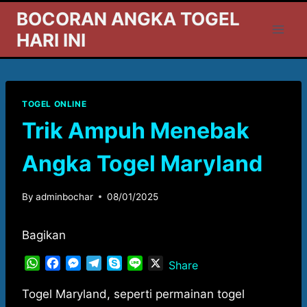
Skip
BOCORAN ANGKA TOGEL
to
HARI INI
content
TOGEL ONLINE
Trik Ampuh Menebak
Angka Togel Maryland
By
adminbochar
08/01/2025
Bagikan
W
F
M
T
S
L
X
Share
h
a
e
e
k
i
a
c
s
l
y
n
Togel Maryland, seperti permainan togel