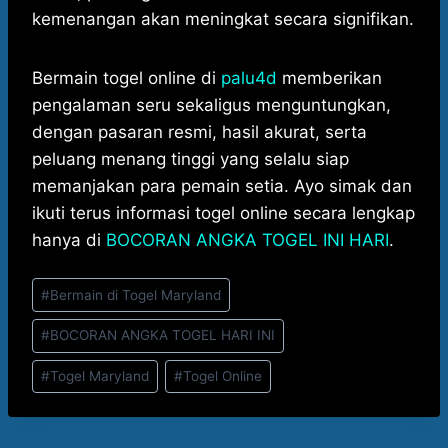
kemenangan akan meningkat secara signifikan.
Bermain togel online di
palu4d
memberikan
pengalaman seru sekaligus menguntungkan,
dengan pasaran resmi, hasil akurat, serta
peluang menang tinggi yang selalu siap
memanjakan para pemain setia. Ayo simak dan
ikuti terus informasi togel online secara lengkap
hanya di
BOCORAN ANGKA TOGEL INI HARI
.
Post
#
Bermain di Togel Maryland
Tags:
#
BOCORAN ANGKA TOGEL HARI INI
#
Togel Maryland
#
Togel Online