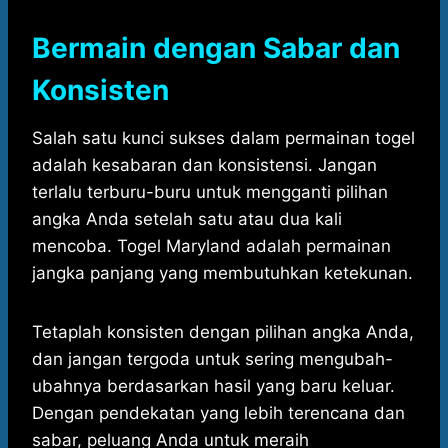
Bermain dengan Sabar dan
Konsisten
Salah satu kunci sukses dalam permainan togel
adalah kesabaran dan konsistensi. Jangan
terlalu terburu-buru untuk mengganti pilihan
angka Anda setelah satu atau dua kali
mencoba. Togel Maryland adalah permainan
jangka panjang yang membutuhkan ketekunan.
Tetaplah konsisten dengan pilihan angka Anda,
dan jangan tergoda untuk sering mengubah-
ubahnya berdasarkan hasil yang baru keluar.
Dengan pendekatan yang lebih terencana dan
sabar, peluang Anda untuk meraih