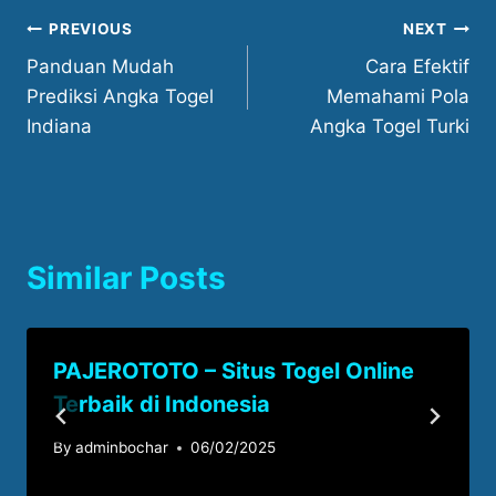
Post
PREVIOUS
NEXT
Panduan Mudah
Cara Efektif
navigation
Prediksi Angka Togel
Memahami Pola
Indiana
Angka Togel Turki
Similar Posts
PAJEROTOTO – Situs Togel Online
Terbaik di Indonesia
By
adminbochar
06/02/2025