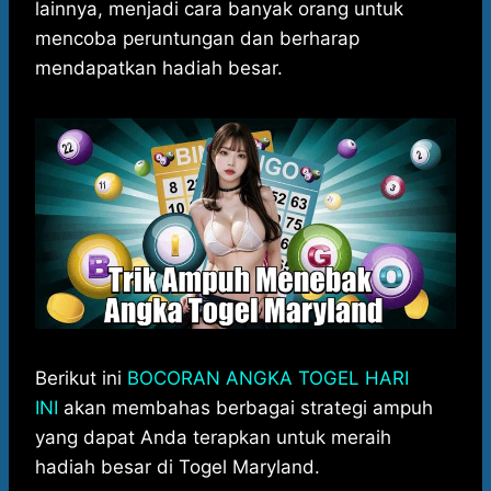
t
e
s
e
p
e
lainnya, menjadi cara banyak orang untuk
s
b
e
g
e
mencoba peruntungan dan berharap
A
o
n
r
mendapatkan hadiah besar.
p
o
g
a
p
k
e
m
r
Berikut ini
BOCORAN ANGKA TOGEL HARI
INI
akan membahas berbagai strategi ampuh
yang dapat Anda terapkan untuk meraih
hadiah besar di Togel Maryland.