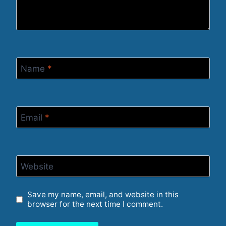
Name
*
Email
*
Website
Save my name, email, and website in this
browser for the next time I comment.